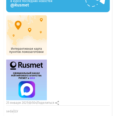
в курсе последних новостей
@Rusmet
25 января 2021
504
Поделиться
seda
ELV