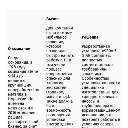
Вызов
Для компании
было важным
мобильное
Решение
решение,
которое
Разработанная
О компании
позволяло
установка «
SEDA
5-
быстро начать
STAR
Container
»
Со дня
работу с ТС в
полностью
основания, в
том числе
соответствовала
1928 году
процесс
требованиям
компания
Stene
опорожнения
заказчика.
St
å
l
A
/
S
опасных для
Особенностью
является
экологии
установки являются
крупнейшим
жидкостей
специально
переработчиком
(топливо,
изготовленные для
металла в
масла и т.д.).
холодного климата
Норвегии. Но
Также должна
насосы и
времена
быть
трубопроводы во
меняются и в
возможность
взрывозащищённом
2016 компания
размещения
исполнении, что
решила
установки
позволят работать в
расширить свой
внутри здания
условиях севера.
бизнес, за счет