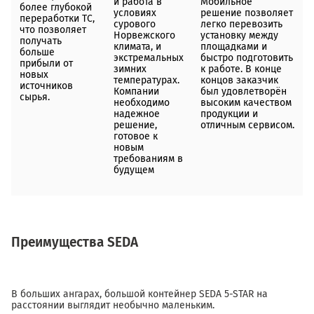
и работа в
Мобильное
более глубокой
условиях
решение позволяет
переработки ТС,
сурового
легко перевозить
что позволяет
Норвежского
установку между
получать
климата, и
площадками и
больше
экстремальных
быстро подготовить
прибыли от
зимних
к работе. В конце
новых
температурах.
концов заказчик
источников
Компании
был удовлетворён
сырья.
необходимо
высоким качеством
надежное
продукции и
решение,
отличным сервисом.
готовое к
новым
требованиям в
будущем
Преимущества
SEDA
В больших ангарах, большой контейнер SEDA 5-STAR на
расстоянии выглядит необычно маленьким.