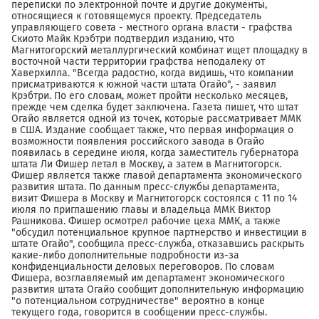
переписки по электронной почте и другие документы,
относящиеся к готовящемуся проекту. Председатель
управляющего совета - местного органа власти - графства
Скиото Майк Крэбтри подтвердил изданию, что
Магнитогорский металлургический комбинат ищет площадку в
восточной части территории графства неподалеку от
Хаверхилла. "Всегда радостно, когда видишь, что компании
присматриваются к южной части штата Огайо", - заявил
Крэбтри. По его словам, может пройти несколько месяцев,
прежде чем сделка будет заключена. Газета пишет, что штат
Огайо является одной из точек, которые рассматривает ММК
в США. Издание сообщает также, что первая информация о
возможности появления российского завода в Огайо
появилась в середине июля, когда заместитель губернатора
штата Ли Фишер летал в Москву, а затем в Магнитогорск.
Фишер является также главой департамента экономического
развития штата. По данным пресс-службы департамента,
визит Фишера в Москву и Магнитогорск состоялся с 11 по 14
июля по приглашению главы и владельца ММК Виктор
Рашникова. Фишер осмотрел рабочие цеха ММК, а также
"обсудил потенциальное крупное партнерство и инвестиции в
штате Огайо", сообщила пресс-служба, отказавшись раскрыть
какие-либо дополнительные подробности из-за
конфиденциальности деловых переговоров. По словам
Фишера, возглавляемый им департамент экономического
развития штата Огайо сообщит дополнительную информацию
"о потенциальном сотрудничестве" вероятно в конце
текущего года, говорится в сообщении пресс-службы.