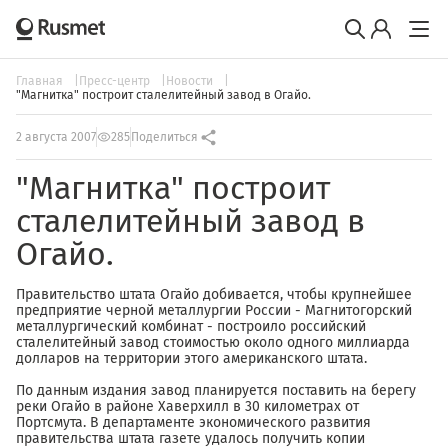
Главная
Пресс-центр
Новости
"Магнитка" построит сталелитейный завод в Огайо.
2 августа 2007
285
Поделиться
"Магнитка" построит
сталелитейный завод в
Огайо.
Правительство штата Огайо добивается, чтобы крупнейшее
предприятие черной металлургии России - Магнитогорский
металлургический комбинат - построило российский
сталелитейный завод стоимостью около одного миллиарда
долларов на территории этого американского штата.
По данным издания завод планируется поставить на берегу
реки Огайо в районе Хаверхилл в 30 километрах от
Портсмута. В департаменте экономического развития
правительства штата газете удалось получить копии