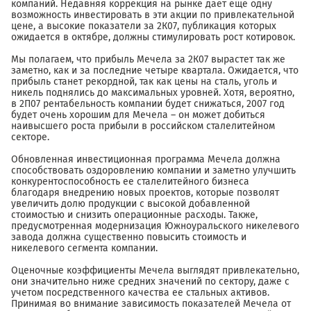
компаний. Недавняя коррекция на рынке дает еще одну
возможность инвестировать в эти акции по привлекательной
цене, а высокие показатели за 2К07, публикация которых
ожидается в октябре, должны стимулировать рост котировок.
Мы полагаем, что прибыль Мечела за 2К07 вырастет так же
заметно, как и за последние четыре квартала. Ожидается, что
прибыль станет рекордной, так как цены на сталь, уголь и
никель поднялись до максимальных уровней. Хотя, вероятно,
в 2П07 рентабельность компании будет снижаться, 2007 год
будет очень хорошим для Мечела – он может добиться
наивысшего роста прибыли в российском сталелитейном
секторе.
Обновленная инвестиционная программа Мечела должна
способствовать оздоровлению компании и заметно улучшить
конкурентоспособность ее сталелитейного бизнеса
благодаря внедрению новых проектов, которые позволят
увеличить долю продукции с высокой добавленной
стоимостью и снизить операционные расходы. Также,
предусмотренная модернизация Южноуральского никелевого
завода должна существенно повысить стоимость и
никелевого сегмента компании.
Оценочные коэффициенты Мечела выглядят привлекательно,
они значительно ниже средних значений по сектору, даже с
учетом посредственного качества ее стальных активов.
Принимая во внимание зависимость показателей Мечела от