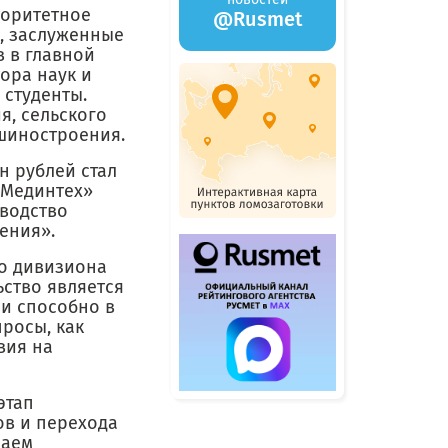
торитетное
@Rusmet
, заслуженные
 в главной
ора наук и
 студенты.
я, сельского
ашиностроения.
н рублей стал
«Мединтех»
водство
ения».
го дивизиона
ьство является
и способно в
росы, как
вия на
этап
в и перехода
чаем