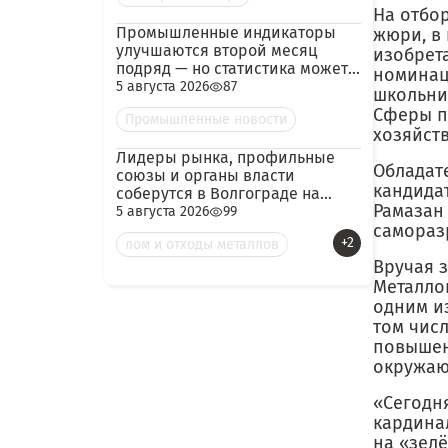
На отбо
Промышленные индикаторы
жюри, в
улучшаются второй месяц
изобрет
подряд — но статистика может
номинац
скрывать логистический
5 августа 2026
87
школьни
кризис
Сферы п
Промышленные новости
хозяйств
Лидеры рынка, профильные
Обладате
союзы и органы власти
кандида
соберутся в Волгограде на
Рамазан
конференцию по металлолому
5 августа 2026
99
и металлургии
самораз
+2
лом и отходы металлов
Вручая 
Металло
одним и
том числ
повышен
окружаю
«Сегодн
кардина
на «зел