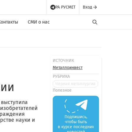
РА РУСМЕТ
Вход
Контакты
СМИ о нас
ИСТОЧНИК
Металлоинвест
РУБРИКА
сии
Черная металлургия
Полезное
» выступила
изобретателей
граждения
Подпишись,
рстве науки и
чтобы быть
в курсе последних
новостей