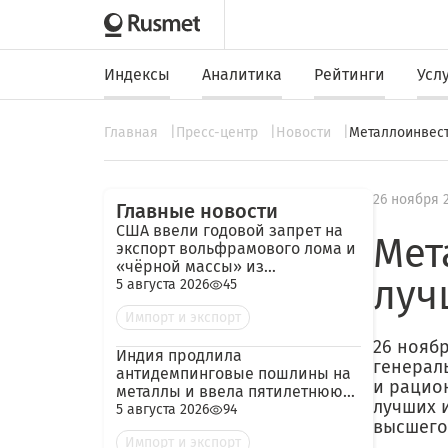
Индексы
Аналитика
Рейтинги
Усл
Главная
Пресс-центр
Новости
Металлоинвест
26 ноября 
Главные новости
США ввели годовой запрет на
Мет
экспорт вольфрамового лома и
«чёрной массы» из
луч
аккумуляторов
5 августа 2026
45
Импорт и экспорт
26 ноябр
Индия продлила
генерал
антидемпинговые пошлины на
и рацио
металлы и ввела пятилетнюю
лучших 
пошлину на импорт кокса из
5 августа 2026
94
высшего
России
Импорт и экспорт