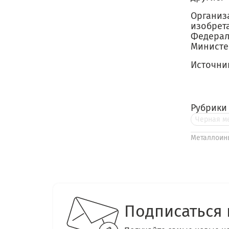
Организ
изобрет
Федерал
Министе
Источни
Рубрики
Черная м
Металлоин
Подписаться 