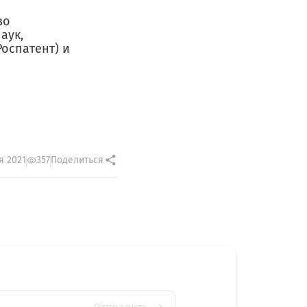
во
аук,
оспатент) и
я 2021
357
Поделиться