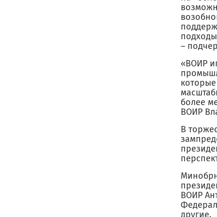
возможн
возобно
поддерж
подходы
– подче
«ВОИР и
промышл
которые 
масштаб
более м
ВОИР Вл
В торже
зампред
президе
перспек
Минобрн
президе
ВОИР Ан
Федерал
другие.