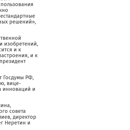
спользования
жно
нестандартные
ных решений»,
ственной
и изобретений,
ится и к
астроения, и к
-президент
т Госдумы РФ,
ю, вице-
а инноваций и
ина,
ого совета
лиев, директор
г Неретин и