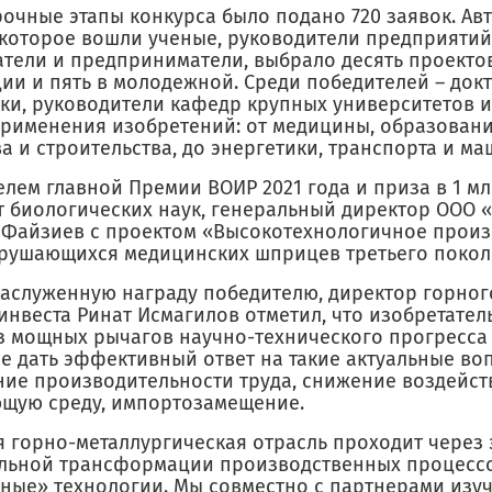
рочные этапы конкурса было подано 720 заявок. Ав
 которое вошли ученые, руководители предприятий
атели и предприниматели, выбрало десять проектов
ии и пять в молодежной. Среди победителей – докт
ки, руководители кафедр крупных университетов и
рименения изобретений: от медицины, образовани
а и строительства, до энергетики, транспорта и м
лем главной Премии ВОИР 2021 года и приза в 1 мл
т биологических наук, генеральный директор ООО 
 Файзиев с проектом «Высокотехнологичное произ
рушающихся медицинских шприцев третьего покол
заслуженную награду победителю, директор горно
инвеста Ринат Исмагилов отметил, что изобретател
з мощных рычагов научно-технического прогресса 
е дать эффективный ответ на такие актуальные воп
ие производительности труда, снижение воздейст
щую среду, импортозамещение.
я горно-металлургическая отрасль проходит через 
льной трансформации производственных процессо
ёные» технологии. Мы совместно с партнерами изу