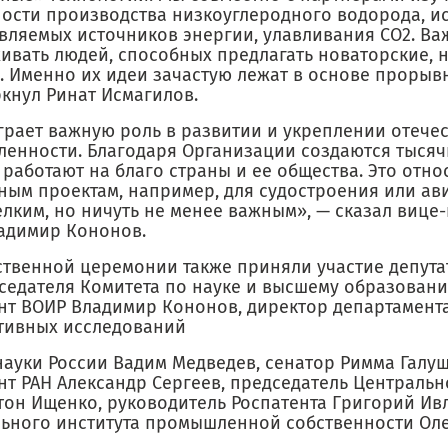
ости производства низкоуглеродного водорода, и
вляемых источников энергии, улавливания CO2. Ва
ивать людей, способных предлагать новаторские, 
. Именно их идеи зачастую лежат в основе прорыв
ркнул Ринат Исмагилов.
грает важную роль в развитии и укреплении отече
енности. Благодаря Организации создаются тысяч
работают на благо страны и ее общества. Это относ
ным проектам, например, для судостроения или ави
елким, но ничуть не менее важным», — сказал вице
адимир Кононов.
ственной церемонии также приняли участие депута
седателя Комитета по науке и высшему образовани
нт ВОИР Владимир Кононов, директор департамент
тивных исследований
ауки России Вадим Медведев, сенатор Римма Галуш
нт РАН Александр Сергеев, председатель Центральн
тон Ищенко, руководитель Роспатента Григорий Ив
ьного института промышленной собственности Оле