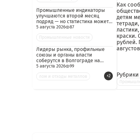
Как соо
Промышленные индикаторы
обществ
улучшаются второй месяц
детям м
подряд — но статистика может
тетради
скрывать логистический
5 августа 2026
87
ластики,
кризис
краски. 
Промышленные новости
рублей.
августо
Лидеры рынка, профильные
союзы и органы власти
соберутся в Волгограде на
конференцию по металлолому
5 августа 2026
99
и металлургии
Рубрики
+2
лом и отходы металлов
Промышле