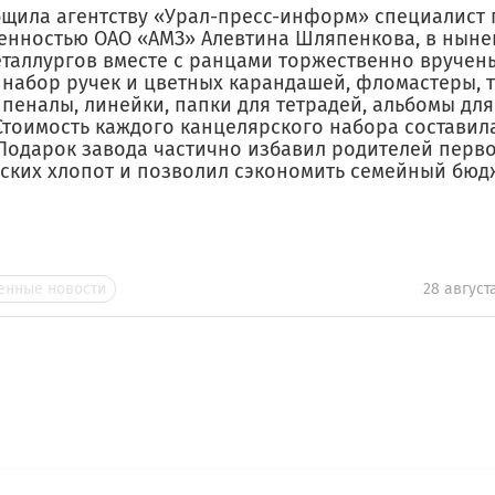
бщила агентству «Урал-пресс-информ» специалист 
енностью ОАО «АМЗ» Алевтина Шляпенкова, в ныне
еталлургов вместе с ранцами торжественно вручен
, набор ручек и цветных карандашей, фломастеры, 
 пеналы, линейки, папки для тетрадей, альбомы дл
Стоимость каждого канцелярского набора составил
 Подарок завода частично избавил родителей перв
вских хлопот и позволил сэкономить семейный бюд
нные новости
28 август