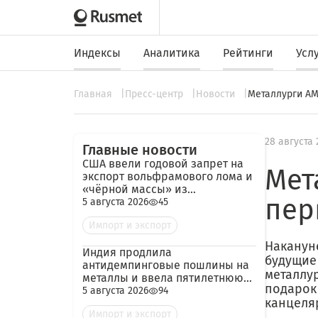
Индексы
Аналитика
Рейтинги
Усл
Главная
Пресс-центр
Новости
Металлурги АМ
28 августа 
Главные новости
США ввели годовой запрет на
Мет
экспорт вольфрамового лома и
«чёрной массы» из
пер
аккумуляторов
5 августа 2026
45
Импорт и экспорт
Накануне
Индия продлила
будущие
антидемпинговые пошлины на
металлу
металлы и ввела пятилетнюю
подарок
пошлину на импорт кокса из
5 августа 2026
94
канцеля
России
Импорт и экспорт