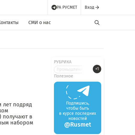
РА РУСМЕТ
Вход
Контакты
СМИ о нас
РУБРИКА
+1
Промышленные новости
Полезное
Подпишись,
и лет подряд
чтобы быть
ком
в курсе последних
) получают в
новостей
лным набором
@Rusmet