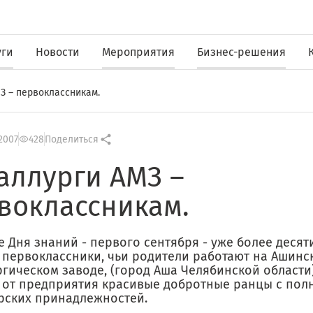
уги
Новости
Мероприятия
Бизнес-решения
З – первоклассникам.
2007
428
Поделиться
аллурги АМЗ –
воклассникам.
 Дня знаний - первого сентября - уже более десят
 первоклассники, чьи родители работают на Ашинс
ргическом заводе, (город Аша Челябинской области
 от предприятия красивые добротные ранцы с по
рских принадлежностей.