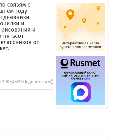
по связям с
шнем году
ы дневники,
точилки и
я рисования и
а пятьсот
оклассников от
жет.
а 2007
428
Поделиться