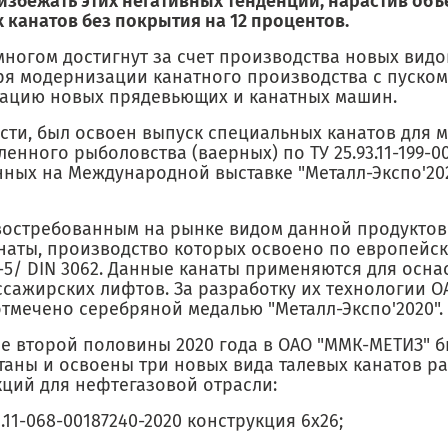
избежать этих негативных тенденций, нарастив объ
 канатов без покрытия на 12 процентов.
многом достигнут за счет производства новых видо
ря модернизации канатного производства с пуском
тацию новых прядевьющих и канатных машин.
ости, был освоен выпуск специальных канатов для 
нного рыболовства (ваерных) по ТУ 25.93.11-199-00
нных на Международной выставке "Металл-Экспо'20
востребованным на рынке видом данной продукто
анаты, производство которых освоено по европейск
-5/ DIN 3062. Данные канаты применяются для осна
ссажирских лифтов. За разработку их технологии О
отмечено серебряной медалью "Металл-Экспо'2020".
ие второй половины 2020 года в ОАО "ММК-МЕТИЗ" б
таны и освоены три новых вида талевых канатов р
кций для нефтегазовой отрасли:
93.11-068-00187240-2020 конструкция 6х26;