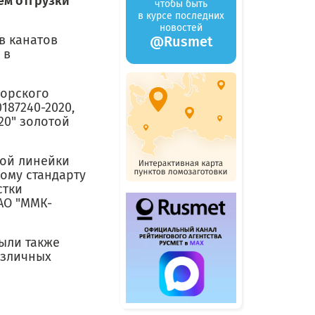
ем отгрузки
чтобы быть
в курсе последних
новостей
в канатов
@Rusmet
 в
морского
187240-2020,
20" золотой
вой линейки
ому стандарту
стки
АО "ММК-
ыли также
азличных