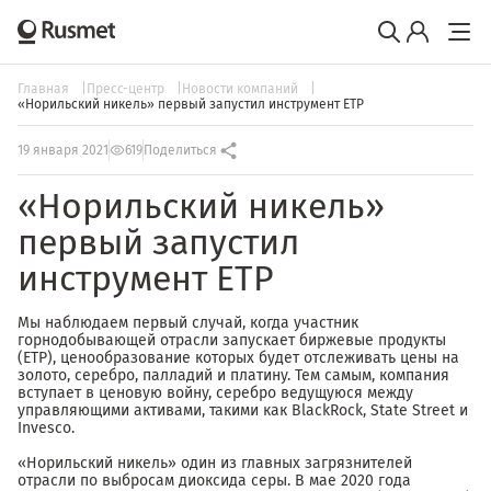
Главная
Пресс-центр
Новости компаний
«Норильский никель» первый запустил инструмент ETP
19 января 2021
619
Поделиться
«Норильский никель»
первый запустил
инструмент ETP
Мы наблюдаем первый случай, когда участник
горнодобывающей отрасли запускает биржевые продукты
(ETP), ценообразование которых будет отслеживать цены на
золото, серебро, палладий и платину. Тем самым, компания
вступает в ценовую войну, серебро ведущуюся между
управляющими активами, такими как BlackRock, State Street и
Invesco.
«Норильский никель» один из главных загрязнителей
отрасли по выбросам диоксида серы. В мае 2020 года