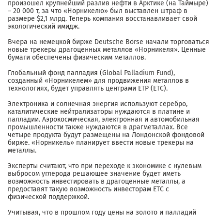
произошел крупнейший разлив нефти в Арктике (на Таймыре)
– 20 000 т, за что «Норникелю» был выставлен штраф в
размере $2,1 млрд. Теперь компания восстанавливает свой
экологический имидж.
Вчера на немецкой бирже Deutsche Börse начали торговаться
новые трекеры драгоценных металлов «Норникеля». Ценные
бумаги обеспечены физическим металлов.
Глобальный фонд палладия (Global Palladium Fund),
созданный «Норникелем» для продвижения металлов в
технологиях, будет управлять центрами ETP (ETC).
Электроника и солнечная энергия используют серебро,
каталитические нейтрализаторы нуждаются в платине и
палладии. Аэрокосмическая, электронная и автомобильная
промышленности также нуждаются в драгметаллах. Все
четыре продукта будут размещены на Лондонской фондовой
бирже. «Норникель» планирует ввести новые трекеры на
металлы.
Эксперты считают, что при переходе к экономике с нулевым
выбросом углерода решающее значение будет иметь
возможность инвестировать в драгоценные металлы, а
предоставят такую возможность инвесторам ETC с
физической поддержкой.
Учитывая, что в прошлом году цены на золото и палладий