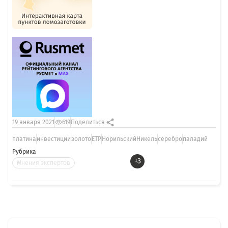
19 января 2021
619
Поделиться
платина
инвестиции
золото
ETP
НорильскийНикель
серебро
паладий
Рубрика
+3
Мнения экспертов