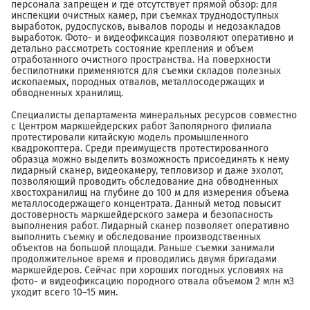
персонала запрещен и где отсутствует прямой обзор: для
инспекции очистных камер, при съемках труднодоступных
выработок, рудоспусков, вывалов породы и недозакладов
выработок. Фото- и видеофиксация позволяют оперативно и
детально рассмотреть состояние крепления и объем
отработанного очистного пространства. На поверхности
беспилотники применяются для съемки складов полезных
ископаемых, породных отвалов, металлосодержащих и
обводненных хранилищ.
Специалисты департамента минеральных ресурсов совместно
с Центром маркшейдерских работ Заполярного филиала
протестировали китайскую модель промышленного
квадрокоптера. Среди преимуществ протестированного
образца можно выделить возможность присоединять к нему
лидарный сканер, видеокамеру, тепловизор и даже эхолот,
позволяющий проводить обследование дна обводненных
хвостохранилищ на глубине до 100 м для измерения объема
металлосодержащего концентрата. Данный метод повысит
достоверность маркшейдерского замера и безопасность
выполнения работ. Лидарный сканер позволяет оперативно
выполнить съемку и обследование производственных
объектов на большой площади. Раньше съемки занимали
продолжительное время и проводились двумя бригадами
маркшейдеров. Сейчас при хороших погодных условиях на
фото- и видеофиксацию породного отвала объемом 2 млн м3
уходит всего 10–15 мин.