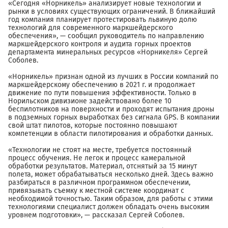
«Сегодня «Норникель» анализирует новые технологии и
рынки в условиях существующих ограничений. В ближайший
год компания планирует протестировать львиную долю
технологий для современного маркшейдерского
обеспечения», — сообщил руководитель по направлению
маркшейдерского контроля и аудита горных проектов
департамента минеральных ресурсов «Норникеля» Сергей
Соболев.
«Норникель» признан одной из лучших в России компаний по
маркшейдерскому обеспечению в 2021 г. и продолжает
движение по пути повышения эффективности. Только в
Норильском дивизионе задействовано более 10
беспилотников на поверхности и проходят испытания дроны
в подземных горных выработках без сигнала GPS. В компании
свой штат пилотов, которые постоянно повышают
компетенции в области пилотирования и обработки данных.
«Технологии не стоят на месте, требуется постоянный
процесс обучения. Не легок и процесс камеральной
обработки результатов. Материал, отснятый за 15 минут
полета, может обрабатываться несколько дней. Здесь важно
разбираться в различном программном обеспечении,
привязывать съемку к местной системе координат с
необходимой точностью. Таким образом, для работы с этими
технологиями специалист должен обладать очень высоким
уровнем подготовки», — рассказал Сергей Соболев.