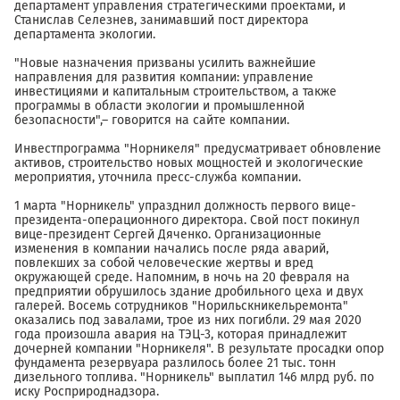
департамент управления стратегическими проектами, и
Станислав Селезнев, занимавший пост директора
департамента экологии.
"Новые назначения призваны усилить важнейшие
направления для развития компании: управление
инвестициями и капитальным строительством, а также
программы в области экологии и промышленной
безопасности",– говорится на сайте компании.
Инвестпрограмма "Норникеля" предусматривает обновление
активов, строительство новых мощностей и экологические
мероприятия, уточнила пресс-служба компании.
1 марта "Норникель" упразднил должность первого вице-
президента-операционного директора. Свой пост покинул
вице-президент Сергей Дяченко. Организационные
изменения в компании начались после ряда аварий,
повлекших за собой человеческие жертвы и вред
окружающей среде. Напомним, в ночь на 20 февраля на
предприятии обрушилось здание дробильного цеха и двух
галерей. Восемь сотрудников "Норильскникельремонта"
оказались под завалами, трое из них погибли. 29 мая 2020
года произошла авария на ТЭЦ-3, которая принадлежит
дочерней компании "Норникеля". В результате просадки опор
фундамента резервуара разлилось более 21 тыс. тонн
дизельного топлива. "Норникель" выплатил 146 млрд руб. по
иску Росприроднадзора.