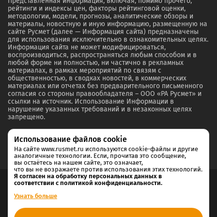
Представленная информация, включая, помимо прочего,
рейтинги и индексы цен, факторы рейтинговой оценки,
методологии, модели, прогнозы, аналитические обзоры и
материалы, новостную и иную информацию, размещенную на
сайте Русмет (далее — Информация сайта) предназначены
для использования исключительно в ознакомительных целях.
Информация сайта не может модифицироваться,
воспроизводиться, распространяться любым способом и в
любой форме ни полностью, ни частично в рекламных
материалах, в рамках мероприятий по связям с
общественностью, в сводках новостей, в коммерческих
материалах или отчетах без предварительного письменного
согласия со стороны правообладателя – ООО «РА Русмет» и
ссылки на источник. Использование Информации в
нарушение указанных требований и в незаконных целях
запрещено.
Использование файлов cookie
На сайте www.rusmet.ru используются cookie-файлы и другие
аналогичные технологии. Если, прочитав это сообщение,
вы остаётесь на нашем сайте, это означает,
что вы не возражаете против использования этих технологий.
Я согласен на обработку персональных данных в
соответствии с политикой конфиденциальности.
Согласие на обработку и хранение персональных данных
Узнать больше
Политика cookie