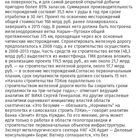
на поверхность, и для самой дешевой открытой добычи
пригодно более 85% запасов. Суммарная производительность
месторождений составит 35,5 млн т руды в год при сроке
отработки в 30 лет. Проект по освоению месторождений
общей стоимостью 168 млрд руб. ранее планировалось
завершить к 2015 году. В рамках него должна быть построена
железнодорожная ветка Нарын—Лугокан общей
протяженностью 375 км, проходящая через все основные
читинские месторождения. Спроектировать железную дорогу
предполагалось к 2008 году, а ее строительство осуществить
в 2008–2013 годы. Часть средств на строительство ветки (48,3
млрд руб.) выделяется из инвестфонда. ГМК должна вложить
в реализацию проекта 119,5 млрд руб., из них около 21,7 млрд
руб. — на строительство железной дороги, около 97,7 млрд
руб. — в освоение месторождений.Согласно первоначальным
планам, срок окупаемости проекта должен составить 15 лет.
«Начало строительства ГОКов параллельно со
строительством железной дороги могло бы сократить сроки
окупаемости на три-четыре года»,— отмечает ведущий
аналитик ИГ ВИКА Сергей Генералов. Но другие отраслевые
аналитики оценивают инициативу властей области
скептически. «Это безумие — обязывать „Норникель“ на
вертолетах и самосвалах строить ГОКи»,— говорит аналитик
банка «Зенит» Игорь Нуждин. По его мнению, речь может
идти только о работах в области геологоразведки и
строительстве первоначальных объектов инфраструктуры.
Эксперт металлургического сектора НКГ «2К Аудит — Деловые
консультации» Борис Вагнер соглашается, что без