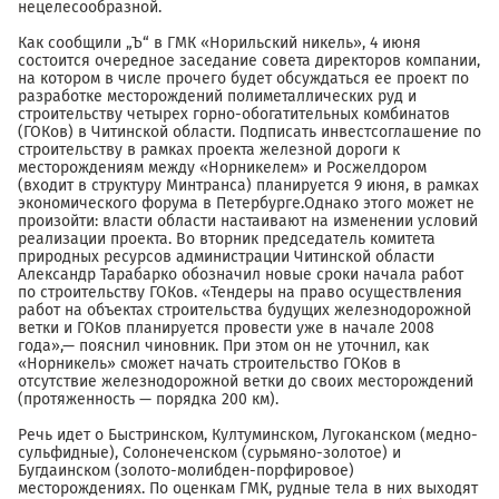
нецелесообразной.
Как сообщили „Ъ“ в ГМК «Норильский никель», 4 июня
состоится очередное заседание совета директоров компании,
на котором в числе прочего будет обсуждаться ее проект по
разработке месторождений полиметаллических руд и
строительству четырех горно-обогатительных комбинатов
(ГОКов) в Читинской области. Подписать инвестсоглашение по
строительству в рамках проекта железной дороги к
месторождениям между «Норникелем» и Росжелдором
(входит в структуру Минтранса) планируется 9 июня, в рамках
экономического форума в Петербурге.Однако этого может не
произойти: власти области настаивают на изменении условий
реализации проекта. Во вторник председатель комитета
природных ресурсов администрации Читинской области
Александр Тарабарко обозначил новые сроки начала работ
по строительству ГОКов. «Тендеры на право осуществления
работ на объектах строительства будущих железнодорожной
ветки и ГОКов планируется провести уже в начале 2008
года»,— пояснил чиновник. При этом он не уточнил, как
«Норникель» сможет начать строительство ГОКов в
отсутствие железнодорожной ветки до своих месторождений
(протяженность — порядка 200 км).
Речь идет о Быстринском, Култуминском, Лугоканском (медно-
сульфидные), Солонеченском (сурьмяно-золотое) и
Бугдаинском (золото-молибден-порфировое)
месторождениях. По оценкам ГМК, рудные тела в них выходят