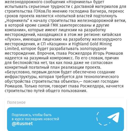
железнодорожного сообщения «Норникель» будет
испытывать серьезные трудности с доставкой материалов для
строительства ГОКов.По мнению господина Вагнера, перенос
сроков проекта является «попыткой властей подтолкнуть
„Норникель“ к началу строительства железнодорожной ветки,
в которой кроме самой ГМК заинтересованы и другие
компании», которые имеют лицензии на разработку
месторождений, находящихся в этом же регионе: китайская
«Лунэн», имеющая лицензию на разработку железорудного
месторождения, и СП «Казцинк» и Highland Gold Mining
Limited, которое будет разрабатывать золоторудное
месторождение. Впрочем, глава Росжелдора Игорь Ромашов
надеется на разумный компромисс. По его словам, причин
для беспокойства нет, так как пока даже не согласован
конкретный поэтапный план реализации проекта.
«Безусловно, первым делом будет обеспечено создание
инфраструктуры, которая требуется для технологического
обустройства строительства объекта»,— пояснил господин
Ромашов. Только потом, говорит глава Росжелдора, начнется
строительство путей общего пользования.
Полезное
Подпишись, чтобы быть
в курсе последних новостей
@Rusmet