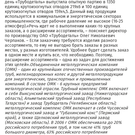
день «Трубодеталь» выпустила опытную партию в 1350
единиц крутоизогнутых отводов 219х6 и 100 единиц
крутоизогнутых отводов 159х4,5. Данный вид продукции
используется в коммунальном и энергетическом секторах
промышленности, где рабочее давление не высокое (16-25
атмосфер).«Речь идет не о выполнении каких-то крупных
заказов, а о расширении ассортимента, – поясняет директор
по производству ОАО «Трубодеталь» Олег Николаевич
Черпаков. – Если заказчику требуются изделия разного
ассортимента, то ему не выгодно брать заказы в разных
местах, у разных изготовителей. Удобнее будет сделать заказ
в одном месте и купить все, что необходимо. Поэтому,
расширение ассортимента – одна из задач для достижения
этих целей».
Объединенная металлургическая компания
(ОМК) - один из крупнейших отечественных производителей
труб, железнодорожных колес и другой металлопродукции
для энергетических, транспортных и промышленных
компаний. В составе ОМК - 6 крупных предприятий
металлургической отрасли. Трубный комплекс ОМК включает
в себя Выксунский металлургический завод (Нижегородская
область), Альметьевский трубный завод (Республика
Татарстан) и завод Трубодеталь (Челябинская область);
металлургический комплекс ОМК включает в себя Чусовской
металлургический завод и "Губахинский кокс" (Пермский
край), а также Щелковский металлургический завод
(Московская область). В 2006 г ОМК обеспечивала до 20%
российского потребления труб, в том числе 41% труб
большого диаметра, 63% российского потребления