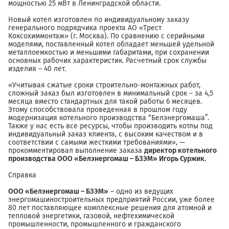
мощностью 25 мВт в Ленинградской области.
Новый котел изготовлен по индивидуальному заказу
генерального подрядчика проекта АО «Трест
Коксохиммонтаж» (г. Москва). По сравнению с серийными
моделями, поставленный котел обладает меньшей удельной
металлоемкостью и меньшими габаритами, при сохранении
основных рабочих характеристик. Расчетный срок службы
изделия – 40 лет.
«Учитывая сжатые сроки строительно-монтажных работ,
сложный заказ был изготовлен в минимальный срок – за 4,5
месяца вместо стандартных для такой работы 6 месяцев.
Этому способствовала проведенная в прошлом году
модернизация котельного производства “Белэнергомаша”.
Также у нас есть все ресурсы, чтобы производить котлы под
индивидуальный заказ клиента, с высоким качеством и в
соответствии с самыми жесткими требованиями», —
прокомментировал выполнение заказа
директор котельного
производства ООО «Белэнергомаш – БЗЭМ» Игорь Суржик.
Справка
ООО «Белэнергомаш – БЗЭМ»
– одно из ведущих
энергомашиностроительных предприятий России, уже более
80 лет поставляющее комплексные решения для атомной и
тепловой энергетики, газовой, нефтехимической
промышленности, промышленного и гражданского