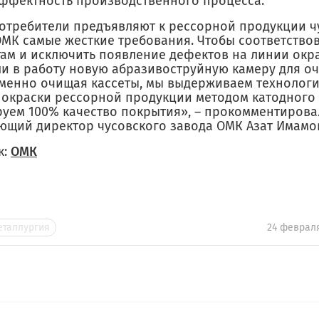
ффектность производственного процесса.
отребители предъявляют к рессорной продукции ч
ОМК самые жесткие требования. Чтобы соответство
там и исключить появление дефектов на линии окр
и в работу новую абразивоструйную камеру для очи
менно очищая кассеты, мы выдерживаем технолог
 окраски рессорной продукции методом катодного
руем 100% качество покрытия», – прокомментирова
ющий директор чусовского завода ОМК Азат Имамо
к:
ОМК
еталлургия
24 феврал