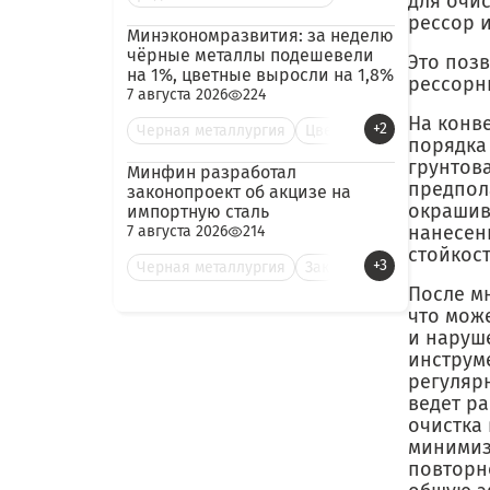
для очи
рессор 
Минэкономразвития: за неделю
чёрные металлы подешевели
Это поз
на 1%, цветные выросли на 1,8%
рессорны
7 августа 2026
224
На конв
+2
Черная металлургия
Цве
порядка
грунтов
Минфин разработал
предпол
законопроект об акцизе на
окрашив
импортную сталь
нанесен
7 августа 2026
214
стойкост
+3
Черная металлургия
Зак
После м
что мож
и наруш
инструм
регуляр
ведет ра
очистка
минимиз
повторн