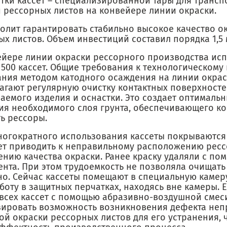
стки кассет – специализированной тары для транс
и рессорных листов на конвейере линии окраски.
волит гарантировать стабильно высокое качество о
х листов. Объем инвестиций составил порядка 1,5 
ейере линии окраски рессорного производства ис
 500 кассет. Общие требования к технологическому
ания методом катодного осаждения на линии окра
агают регулярную очистку контактных поверхност
аемого изделия и оснастки. Это создает оптимальн
ия необходимого слоя грунта, обеспечивающего к
ь рессоры.
ногократного использования кассеты покрываются 
ет приводить к неправильному расположению ресс
ению качества окраски. Ранее краску удаляли с по
ента. При этом трудоемкость не позволяла очищать
но. Сейчас кассеты помещают в специальную камер
боту в защитных перчатках, находясь вне камеры. 
 всех кассет с помощью абразивно-воздушной смес
ировать возможность возникновения дефекта неп
ой окраски рессорных листов для его устранения, 