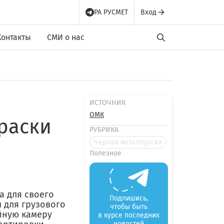
РА РУСМЕТ
Вход
Контакты
СМИ о нас
ИСТОЧНИК
ОМК
раски
РУБРИКА
Черная металлургия
Полезное
а для своего
Подпишись,
 для грузового
чтобы быть
йную камеру
в курсе последних
новостей