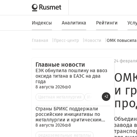
Индексы
Аналитика
Рейтинги
Усл
Главная
Пресс-центр
Новости
ОМК повысила 
24 февраля
Главные новости
ЕЭК обнулила пошлину на ввоз
ОМК
оксида титана в ЕАЭС на два
года
и г
8 августа 2026
0
+2
Цветная металлургия
Им
про
Страны БРИКС поддержали
российские инициативы по
Объедин
металлургии и критическим
завода 
минералам
8 августа 2026
8
транспо
редкоземельные металлы