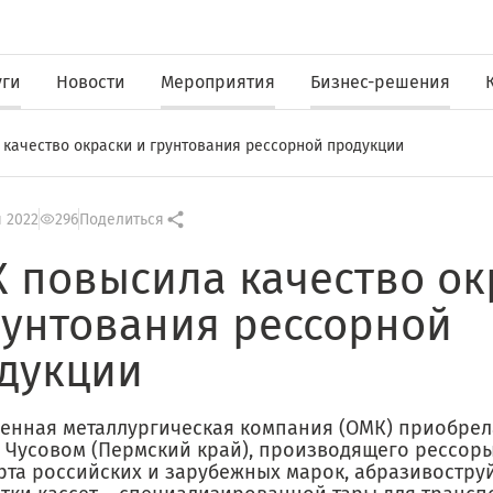
уги
Новости
Мероприятия
Бизнес-решения
качество окраски и грунтования рессорной продукции
 2022
296
Поделиться
 повысила качество ок
рунтования рессорной
дукции
енная металлургическая компания (ОМК) приобрел
в Чусовом (Пермский край), производящего рессоры
рта российских и зарубежных марок, абразивостру