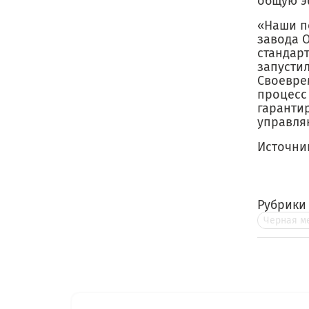
общую э
«Наши п
завода 
стандар
запустил
Своевре
процесс
гаранти
управля
Источни
Рубрики
Черная м