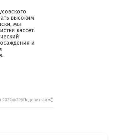
усовского
вать высоким
аски, мы
стки кассет.
ический
 осаждения и
л
в.
я 2022
296
Поделиться