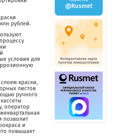
портировки
@Rusmet
краски
млн рублей.
пользуют
 процессу
ски
ей
ые условия для
оррозионную
слоем краски,
орных листов
мощью ручного
 кассеты
у, оператор
Ежеквартальная
и позволит
рокраса и
что повышает