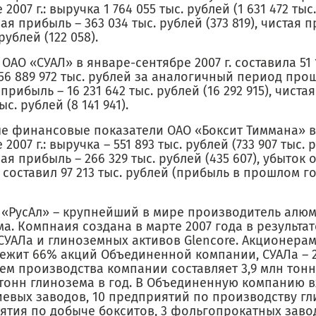
 2007 г.: выручка 1 764 055 тыс. рублей (1 631 472 тыс
овая прибыль – 363 034 тыс. рублей (373 819), чистая 
рублей (122 058).
ОАО «СУАЛ» в январе-сентябре 2007 г. составила 51 1
56 889 972 тыс. рублей за аналогичный период прош
прибыль – 16 231 642 тыс. рублей (16 292 915), чиста
ыс. рублей (8 141 941).
е финансовые показатели ОАО «Боксит Тиммана» в
 2007 г.: выручка – 551 893 тыс. рублей (733 907 тыс. 
овая прибыль – 266 329 тыс. рублей (435 607), убыток
составил 97 213 тыс. рублей (прибыль в прошлом год
 «РусАл» – крупнейший в мире производитель алю
а. Компнаия создана в марте 2007 года в результа
 СУАЛа и глиноземных активов Glencore. Акционера
ежит 66% акций Объединенной компании, СУАЛа – 22
ъем производства компании составляет 3,9 млн тон
 тонн глинозема в год. В Объединенную компанию в
евых заводов, 10 предприятий по производству гл
ятия по добыче бокситов, 3 фольгопрокатных завод