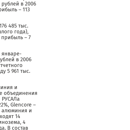
. рублей в 2006
прибыль – 113
76 485 тыс.
лого года),
я прибыль – 7
 январе-
рублей в 2006
 отчетного
у 5 961 тыс.
миния и
те объединения
м РУСАЛа
%, Glencore –
н алюминия и
ходят 14
инозема, 4
а. В состав