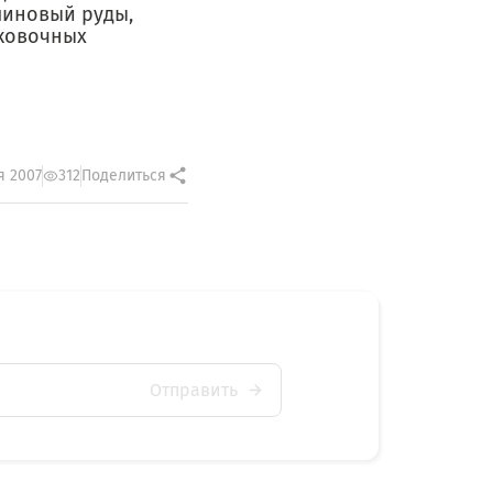
линовый руды,
аковочных
я 2007
312
Поделиться
Отправить