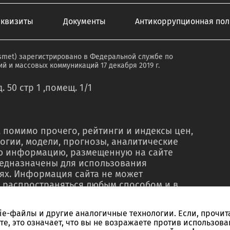
еквизиты
Документы
Антикоррупционная пол
smet) зарегистрировано в Федеральной службе по
й и массовых коммуникаций 17 декабря 2019 г.
. 50 стр 1 ,помещ. 1/1
 помимо прочего, рейтинги и индексы цен,
огии, модели, прогнозы, аналитические
ую информацию, размещенную на сайте
редназначены для использования
ях. Информация сайта не может
 распространяться любым способом и в
о в рекламных материалах, в рамках
тью, в сводках новостей, в коммерческих
kie-файлы и другие аналогичные технологии. Если, прочит
ельного письменного согласия со стороны
те, это означает, что вы не возражаете против использова
ссылки на источник. Использование