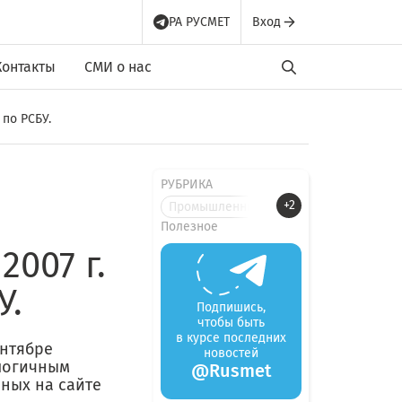
РА РУСМЕТ
Вход
Контакты
СМИ о нас
по РСБУ.
РУБРИКА
+2
Промышленные новости
Полезное
2007 г.
У.
Подпишись,
чтобы быть
в курсе последних
нтябре
новостей
алогичным
@Rusmet
нных на сайте