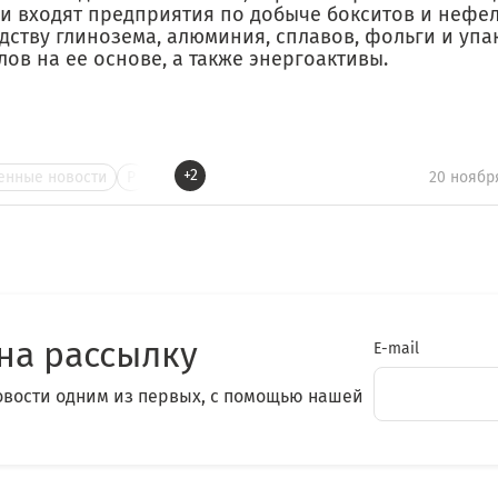
и входят предприятия по добыче бокситов и нефе
дству глинозема, алюминия, сплавов, фольги и уп
ов на ее основе, а также энергоактивы.
+2
нные новости
Р
20 ноябр
на рассылку
E-mail
овости одним из первых, с помощью нашей