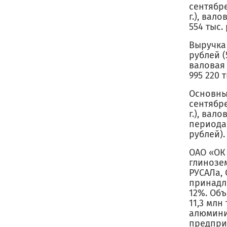
сентябре
г.), вал
554 тыс. 
Выручка 
рублей (
валовая 
995 220 т
Основны
сентябре
г.), вал
периода 
рублей).
ОАО «ОК
глинозем
РУСАЛа,
принадл
12%. Об
11,3 млн
алюмини
предпри