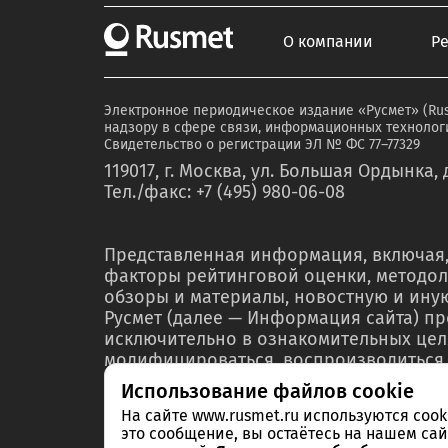
О компании
Р
Электронное периодическое издание «Русмет» (Ru
надзору в сфере связи, информационных технологи
Свидетельство о регистрации ЭЛ № ФС 77–77329
119017, г. Москва, ул. Большая Ордынка, д
Тел./факс: +7 (495) 980-06-08
Представленная информация, включая,
факторы рейтинговой оценки, методол
обзоры и материалы, новостную и ин
Русмет (далее — Информация сайта) п
исключительно в ознакомительных цел
модифицироваться, воспроизводиться,
любой форме ни полностью, ни частичн
Использование файлов cookie
мероприятий по связям с общественнос
На сайте www.rusmet.ru используются coo
материалах или отчетах без предварит
это сообщение, вы остаётесь на нашем сай
правообладателя – ООО «РА Русмет» и 