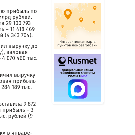
ую прибыль по
 млрд рублей.
а 29 100 793
ь – 11 418 469
й (4 343 704).
чил выручку до
у), валовая
 4 070 460 тыс.
личил выручку
аловая прибыль
 284 189 тыс.
ставила 9 872
я прибыль – 3
ыс. рублей (9
к» в январе-