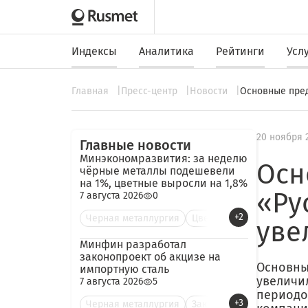
Индексы
Аналитика
Рейтинги
Усл
Главная
Пресс-центр
Новости
Основные пред
20 ноября 
Главные новости
Минэкономразвития: за неделю
Осн
чёрные металлы подешевели
на 1%, цветные выросли на 1,8%
«Ру
7 августа 2026
0
+2
Черная металлургия
Цве
уве
Минфин разработал
законопроект об акцизе на
Основны
импортную сталь
увеличи
7 августа 2026
5
периодом
+3
Черная металлургия
Зак