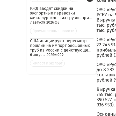
компани
РЖД вводят скидки на
ОАО «Ру
экспортные перевозки
РСБУ на 
металлургических грузов при
Выручка 
гарантированных объёмах
7 августа 2026
8
тыс. руб
тыс. рубл
Промышленные новости
ОАО «Рус
США инициируют пересмотр
22 245 9
пошлин на импорт бесшовных
прибыль 
труб из России с действующей
ставкой 209,72%
рублей (3
6 августа 2026
209
Импорт и экспорт
ОАО «Ру
до 8 282
составил
рублей (
Выручка 
755 тыс.
390 527 
936 933).
Основны