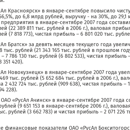
и.
сАл Красноярск» в январе-сентябре повысило чист
56,5%, до 6,8 млрд рублей, выручку - на 30%, до 29,1
предприятия в январе-сентябре 2007 года составил
лей (22 389 811 тыс. рублей в 2006 г.), валовая прибыл
ей (7 818 773), чистая прибыль – 6 801 020 тыс. рубле
Ал Братск» за девять месяцев текущего года увели
18 тыс. рублей (21 343 165 тыс. рублей в прошлом год
– 7 786 130 тыс. рублей (6 802 533), чистая прибыль –
 351 420).
сАл Новокузнецк» в январе-сентябре 2007 года уве
 469 тыс. рублей (5 652 684 тыс. рублей в 2006 г.), в
а 2 432 724 тыс. рублей (909 638), чистая прибыль – 1
94 228).
ОАО «РусАл Ачинск» в январе-сентябре 2007 года со
 рублей (9 651 153 в январе-сентябре 2006 г.), валова
тыс. рублей (3 662 783) и чистая прибыль – 2 071 226 т
е финансовые показатели ОАО «РусАл Бокситогорс