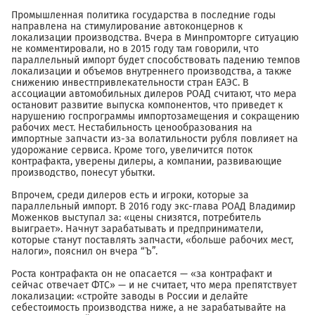
Промышленная политика государства в последние годы
направлена на стимулирование автоконцернов к
локализации производства. Вчера в Минпромторге ситуацию
не комментировали, но в 2015 году там говорили, что
параллельный импорт будет способствовать падению темпов
локализации и объемов внутреннего производства, а также
снижению инвестпривлекательности стран ЕАЭС. В
ассоциации автомобильных дилеров РОАД считают, что мера
остановит развитие выпуска компонентов, что приведет к
нарушению госпрограммы импортозамещения и сокращению
рабочих мест. Нестабильность ценообразования на
импортные запчасти из-за волатильности рубля повлияет на
удорожание сервиса. Кроме того, увеличится поток
контрафакта, уверены дилеры, а компании, развивающие
производство, понесут убытки.
Впрочем, среди дилеров есть и игроки, которые за
параллельный импорт. В 2016 году экс-глава РОАД Владимир
Моженков выступал за: «цены снизятся, потребитель
выиграет». Начнут зарабатывать и предприниматели,
которые станут поставлять запчасти, «больше рабочих мест,
налоги», пояснил он вчера “Ъ”.
Роста контрафакта он не опасается — «за контрафакт и
сейчас отвечает ФТС» — и не считает, что мера препятствует
локализации: «стройте заводы в России и делайте
себестоимость производства ниже, а не зарабатывайте на