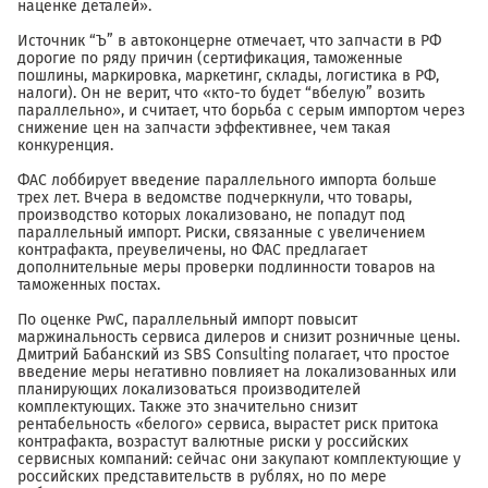
наценке деталей».
Источник “Ъ” в автоконцерне отмечает, что запчасти в РФ
дорогие по ряду причин (сертификация, таможенные
пошлины, маркировка, маркетинг, склады, логистика в РФ,
налоги). Он не верит, что «кто-то будет “вбелую” возить
параллельно», и считает, что борьба с серым импортом через
снижение цен на запчасти эффективнее, чем такая
конкуренция.
ФАС лоббирует введение параллельного импорта больше
трех лет. Вчера в ведомстве подчеркнули, что товары,
производство которых локализовано, не попадут под
параллельный импорт. Риски, связанные с увеличением
контрафакта, преувеличены, но ФАС предлагает
дополнительные меры проверки подлинности товаров на
таможенных постах.
По оценке PwC, параллельный импорт повысит
маржинальность сервиса дилеров и снизит розничные цены.
Дмитрий Бабанский из SBS Consulting полагает, что простое
введение меры негативно повлияет на локализованных или
планирующих локализоваться производителей
комплектующих. Также это значительно снизит
рентабельность «белого» сервиса, вырастет риск притока
контрафакта, возрастут валютные риски у российских
сервисных компаний: сейчас они закупают комплектующие у
российских представительств в рублях, но по мере