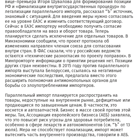
вице-премьера Игоря Шувалова для формирования позиции
РФ и «финализации внутригосударственных процедур» по
легализации параллельного импорта, рассказал “Ъ” источник,
знакомый с ситуацией. Для введения меры нужно согласовать
ее на уровне ЕАЭС и изменить соответствующий договор.
Сейчас в ЕАЭС импортеру необходимо получить согласие
правообладателя на ввоз и оборот товара. Теперь
планируется сделать исключение для отдельных товаров. В
Минэкономики сообщили, что проект протокола об
изменениях направлен членам союза для согласования
внутри стран. В ФАС сказали, что у российских ведомств
остаются «технические разногласия по проекту поправок». В
Минпромторге информации о принятии решения нет. Позиции
других стран неизвестны. В 2015 году против параллельного
импорта выступала Белоруссия, ссылаясь на негативные
экономические последствия, предлагала вместо этого
расширить полномочия антимонопольных органов для
борьбы со злоупотреблениями импортеров.
Параллельный импорт планируется распространить на
товары, недоступные на внутреннем рынке, дефицитные или
продающиеся по завышенным ценам. В частности, это
коснется и автозапчастей. Бизнес в массе своей против этой
меры. Так, Ассоциация европейского бизнеса (АЕБ) заявляла,
что это повысит риск угрозы для здоровья потребителя,
особенно в сфере лекарств и автокомпонентов (см. “Ъ” от 13
июля). Мера не способствует локализации, импорт может
вытеснить часть внутреннего производства, говорили в АЕБ.