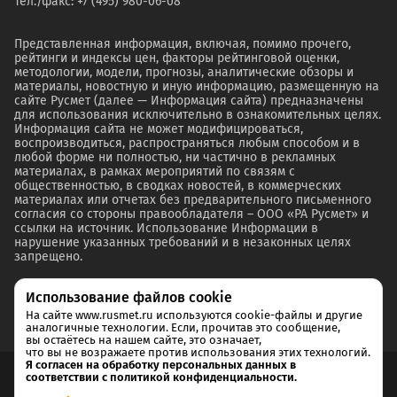
Тел./факс: +7 (495) 980-06-08
Представленная информация, включая, помимо прочего,
рейтинги и индексы цен, факторы рейтинговой оценки,
методологии, модели, прогнозы, аналитические обзоры и
материалы, новостную и иную информацию, размещенную на
сайте Русмет (далее — Информация сайта) предназначены
для использования исключительно в ознакомительных целях.
Информация сайта не может модифицироваться,
воспроизводиться, распространяться любым способом и в
любой форме ни полностью, ни частично в рекламных
материалах, в рамках мероприятий по связям с
общественностью, в сводках новостей, в коммерческих
материалах или отчетах без предварительного письменного
согласия со стороны правообладателя – ООО «РА Русмет» и
ссылки на источник. Использование Информации в
нарушение указанных требований и в незаконных целях
запрещено.
Использование файлов cookie
На сайте www.rusmet.ru используются cookie-файлы и другие
аналогичные технологии. Если, прочитав это сообщение,
вы остаётесь на нашем сайте, это означает,
что вы не возражаете против использования этих технологий.
Я согласен на обработку персональных данных в
соответствии с политикой конфиденциальности.
Согласие на обработку и хранение персональных данных