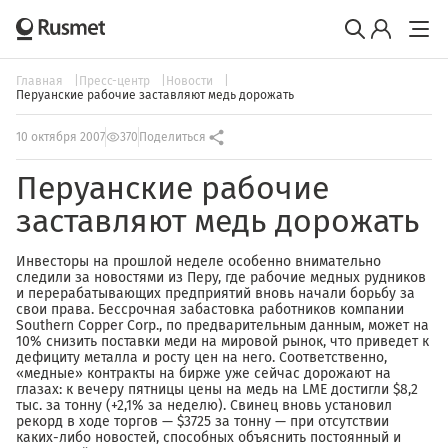
Главная
Пресс-центр
Новости
Перуанские рабочие заставляют медь дорожать
10 октября 2007
370
Поделиться
Перуанские рабочие
заставляют медь дорожать
Инвесторы на прошлой неделе особенно внимательно
следили за новостями из Перу, где рабочие медных рудников
и перерабатывающих предприятий вновь начали борьбу за
свои права. Бессрочная забастовка работников компании
Southern Copper Corp., по предварительным данным, может на
10% снизить поставки меди на мировой рынок, что приведет к
дефициту металла и росту цен на него. Соответственно,
«медные» контракты на бирже уже сейчас дорожают на
глазах: к вечеру пятницы цены на медь на LME достигли $8,2
тыс. за тонну (+2,1% за неделю). Свинец вновь установил
рекорд в ходе торгов — $3725 за тонну — при отсутствии
каких-либо новостей, способных объяснить постоянный и