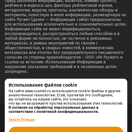
Представленная информация, включая, помимо прочего,
рейтинги и индексы цен, факторы рейтинговой оценки,
методологии, модели, прогнозы, аналитические обзоры и
материалы, новостную и иную информацию, размещенную на
сайте Русмет (далее — Информация сайта) предназначены
для использования исключительно в ознакомительных целях.
Информация сайта не может модифицироваться,
воспроизводиться, распространяться любым способом и в
любой форме ни полностью, ни частично в рекламных
материалах, в рамках мероприятий по связям с
общественностью, в сводках новостей, в коммерческих
материалах или отчетах без предварительного письменного
согласия со стороны правообладателя – ООО «РА Русмет» и
ссылки на источник. Использование Информации в
нарушение указанных требований и в незаконных целях
запрещено.
Использование файлов cookie
На сайте www.rusmet.ru используются cookie-файлы и другие
аналогичные технологии. Если, прочитав это сообщение,
вы остаётесь на нашем сайте, это означает,
что вы не возражаете против использования этих технологий.
Я согласен на обработку персональных данных в
соответствии с политикой конфиденциальности.
Согласие на обработку и хранение персональных данных
Узнать больше
Политика cookie