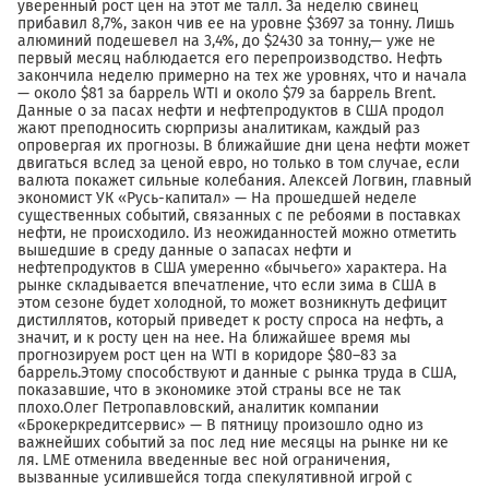
уверенный рост цен на этот ме талл. За неделю свинец
прибавил 8,7%, закон чив ее на уровне $3697 за тонну. Лишь
алюминий подешевел на 3,4%, до $2430 за тонну,— уже не
первый месяц наблюдается его перепроизводство. Нефть
закончила неделю примерно на тех же уровнях, что и начала
— около $81 за баррель WTI и около $79 за баррель Brent.
Данные о за пасах нефти и нефтепродуктов в США продол
жают преподносить сюрпризы аналитикам, каждый раз
опровергая их прогнозы. В ближайшие дни цена нефти может
двигаться вслед за ценой евро, но только в том случае, если
валюта покажет сильные колебания. Алексей Логвин, главный
экономист УК «Русь-капитал» — На прошедшей неделе
существенных событий, связанных с пе ребоями в поставках
нефти, не происходило. Из неожиданностей можно отметить
вышедшие в среду данные о запасах нефти и
нефтепродуктов в США умеренно «бычьего» характера. На
рынке складывается впечатление, что если зима в США в
этом сезоне будет холодной, то может возникнуть дефицит
дистиллятов, который приведет к росту спроса на нефть, а
значит, и к росту цен на нее. На ближайшее время мы
прогнозируем рост цен на WTI в коридоре $80–83 за
баррель.Этому способствуют и данные с рынка труда в США,
показавшие, что в экономике этой страны все не так
плохо.Олег Петропавловский, аналитик компании
«Брокеркредитсервис» — В пятницу произошло одно из
важнейших событий за пос лед ние месяцы на рынке ни ке
ля. LME отменила введенные вес ной ограничения,
вызванные усилившейся тогда спекулятивной игрой с