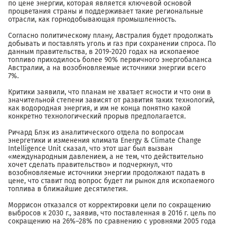
по цене энергии, которая является ключевой основой
процветания страны и поддерживает такие региональные
отрасли, как горнодобывающая промышленность.
Согласно политическому плану, Австралия будет продолжать
добывать и поставлять уголь и газ при сохранении спроса. По
данным правительства, в 2019-2020 годах на ископаемое
топливо приходилось более 90% первичного энергобаланса
Австралии, а на возобновляемые источники энергии всего
7%.
Критики заявили, что планам не хватает ясности и что они в
значительной степени зависят от развития таких технологий,
как водородная энергия, и им не конца понятно какой
конкретно технологический прорыв предполагается.
Ричард Блэк из аналитического отдела по вопросам
энергетики и изменения климата Energy & Climate Change
Intelligence Unit сказал, что этот шаг был вызван
«международным давлением, а не тем, что действительно
хочет сделать правительство» и подчеркнул, что
возобновляемые источники энергии продолжают падать в
цене, что ставит под вопрос будет ли рынок для ископаемого
топлива в ближайшие десятилетия.
Моррисон отказался от корректировки цели по сокращению
выбросов к 2030 г., заявив, что поставленная в 2016 г. цель по
сокращению на 26%–28% по сравнению с уровнями 2005 года