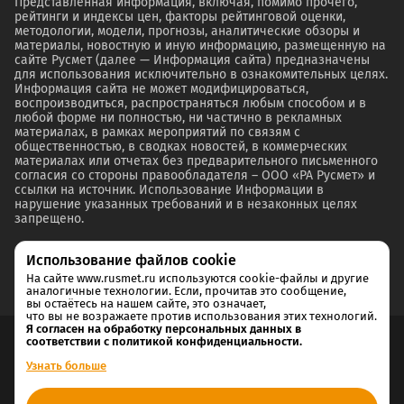
Представленная информация, включая, помимо прочего,
рейтинги и индексы цен, факторы рейтинговой оценки,
методологии, модели, прогнозы, аналитические обзоры и
материалы, новостную и иную информацию, размещенную на
сайте Русмет (далее — Информация сайта) предназначены
для использования исключительно в ознакомительных целях.
Информация сайта не может модифицироваться,
воспроизводиться, распространяться любым способом и в
любой форме ни полностью, ни частично в рекламных
материалах, в рамках мероприятий по связям с
общественностью, в сводках новостей, в коммерческих
материалах или отчетах без предварительного письменного
согласия со стороны правообладателя – ООО «РА Русмет» и
ссылки на источник. Использование Информации в
нарушение указанных требований и в незаконных целях
запрещено.
Использование файлов cookie
На сайте www.rusmet.ru используются cookie-файлы и другие
аналогичные технологии. Если, прочитав это сообщение,
вы остаётесь на нашем сайте, это означает,
что вы не возражаете против использования этих технологий.
Я согласен на обработку персональных данных в
соответствии с политикой конфиденциальности.
Согласие на обработку и хранение персональных данных
Узнать больше
Политика cookie