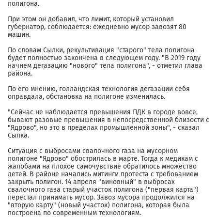
полигона.
При этом он добавил, что лимит, который установил
губернатор, соблюдается: ежедневно мусор завозят 80
машин.
По словам Сылки, рекультивация "старого" тела полигона
будет полностью закончена в следующем году. "В 2019 году
начнем дегазацию "нового" тела полигона", - отметил глава
района.
По его мнению, голландская технология дегазации себя
оправдала, обстановка на полигоне изменилась.
"Сейчас не наблюдается превышения ПДК в городе вовсе,
бывают разовые превышения в непосредственной близости с
"Ядрово", но это в пределах промышленной зоны", - сказал
Сылка.
Ситуация с выбросами свалочного газа на мусорном
полигоне "Ядрово" обострилась в марте. Тогда к медикам с
жалобами на плохое самочувствие обратилось множество
детей. В районе начались митинги протеста с требованием
закрыть полигон. 14 апреля "виновный" в выбросах
свалочного газа старый участок полигона ("первая карта")
перестал принимать мусор. Завоз мусора продолжился на
"вторую карту" (новый участок) полигона, которая была
построена по современным технологиям.