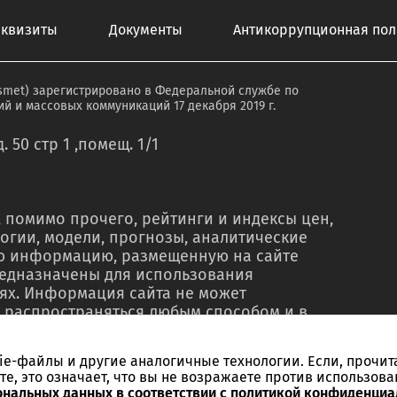
еквизиты
Документы
Антикоррупционная пол
smet) зарегистрировано в Федеральной службе по
й и массовых коммуникаций 17 декабря 2019 г.
. 50 стр 1 ,помещ. 1/1
 помимо прочего, рейтинги и индексы цен,
огии, модели, прогнозы, аналитические
ую информацию, размещенную на сайте
редназначены для использования
ях. Информация сайта не может
 распространяться любым способом и в
о в рекламных материалах, в рамках
тью, в сводках новостей, в коммерческих
kie-файлы и другие аналогичные технологии. Если, прочит
ельного письменного согласия со стороны
те, это означает, что вы не возражаете против использова
ссылки на источник. Использование
ональных данных в соответствии с политикой конфиденциа