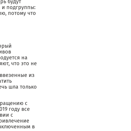
рь будут
ы и подгруппы:
ю, потому что
торый
ивов
одуется на
ют, что это не
 ввезенные из
атить
ечь шла только
бращению с
19 году все
вии с
привлечение
 включенным в