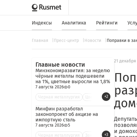
Индексы
Аналитика
Рейтинги
Усл
Главная
Пресс-центр
Новости
Поправки в за
21 декабря
Главные новости
Минэкономразвития: за неделю
Поп
чёрные металлы подешевели
на 1%, цветные выросли на 1,8%
раз
7 августа 2026
0
+2
Черная металлургия
Цве
дом
Минфин разработал
законопроект об акцизе на
Депутат
импортную сталь
позволя
7 августа 2026
5
и домох
+3
Черная металлургия
Зак