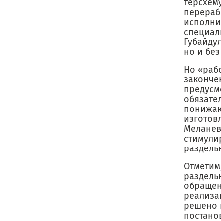
терсхему
перераб
исполни
специал
Губайдул
но и без
Но «раб
закончен
предусм
обязател
понижаю
изготов
Меланевс
стимули
раздель
Отметим,
раздель
обращен
реализац
решено 
постано