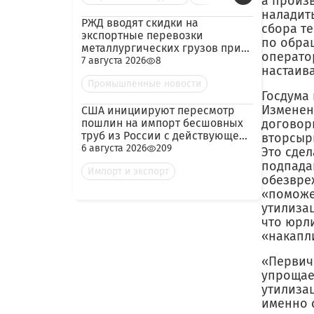
а произ
наладит
РЖД вводят скидки на
сбора т
экспортные перевозки
по обра
металлургических грузов при
оператор
гарантированных объёмах
7 августа 2026
8
настаив
Промышленные новости
Госдума 
Изменен
США инициируют пересмотр
пошлин на импорт бесшовных
договор
труб из России с действующей
вторсыр
ставкой 209,72%
6 августа 2026
209
Это сдел
подпада
Импорт и экспорт
обезвре
«поможе
утилизац
что юрл
«накапл
«Первич
упрощае
утилизац
именно 