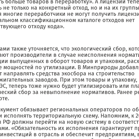
ь больше товаров в переработку». А лицензии тепе
 не только на конкретный отход, но и на их групп
я многие переработчики не могут получить лицензи
альном классификационном каталоге отходов нет
ствующего отходу кода».
ами также уточняется, что экологический сбор, ко
ают производители в случае неисполнения нормат
ции выпущенных в оборот товаров и упаковки, расх
е мощностей по утилизации. В Минприроды добавля
т направлять средства экосбора на строительство
жигательных заводов. При этом товары и упаковку,
ЭС, теперь тоже нужно будет утилизировать или пл
ческий сбор за невыполнение нормативов. Ранее р
рте.
окумент обязывает региональных операторов по о
 исполнять территориальную схему. Напомним, к 20
ы РФ должны перейти на новую систему в соответст
ами. «Обязательность их исполнения гарантирует 
 инвестиций в отрасль и обеспечит предприятиям,