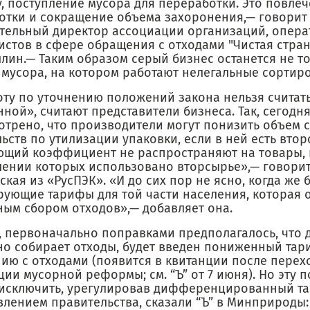
, поступление мусора для переработки. Это повлеч
отки и сокращение объема захоронения,— говорит
тельный директор ассоциации организаций, опера
истов в сфере обращения с отходами "Чистая стран
лин.— Таким образом серый бизнес останется не то
 мусора, на котором работают нелегальные сортир
оту по уточнению положений закона нельзя считат
ной», считают представители бизнеса. Так, сегодн
отрено, что производители могут понизить объем 
ьств по утилизации упаковки, если в ней есть втор
щий коэффициент не распространяют на товары,
лении которых использовано вторсырье»,— говори
кая из «РусПЭК». «И до сих пор не ясно, когда же 
рующие тарифы для той части населения, которая 
ным сбором отходов»,— добавляет она.
 первоначально поправками предполагалось, что дл
но собирает отходы, будет введен пониженный тари
ию с отходами (появится в квитанции после перех
ии мусорной реформы; см. “Ъ” от 7 июня). Но эту 
исключить, урегулировав дифференцированный т
влением правительства, сказали “Ъ” в Минприроды: