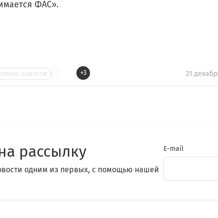
имается ФАС».
+3
нные новости
Э
21 декабр
на рассылку
E-mail
овости одним из первых, с помощью нашей