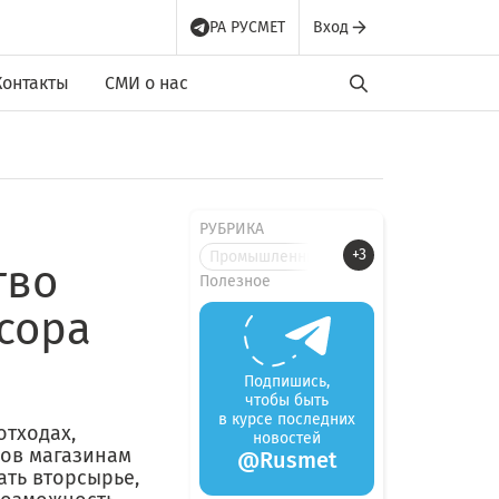
РА РУСМЕТ
Вход
Контакты
СМИ о нас
РУБРИКА
+3
Промышленные новости
тво
Полезное
сора
Подпишись,
чтобы быть
в курсе последних
отходах,
новостей
ов магазинам
@Rusmet
ать вторсырье,