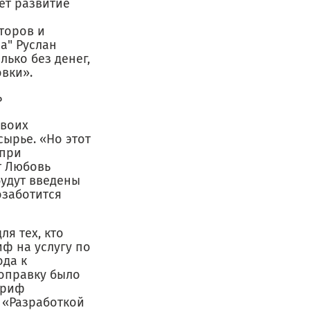
ет развитие
торов и
а" Руслан
лько без денег,
овки».
ь
я
своих
сырье. «Но этот
 при
т Любовь
будут введены
озаботится
я тех, кто
ф на услугу по
ода к
поправку было
ариф
 «Разработкой