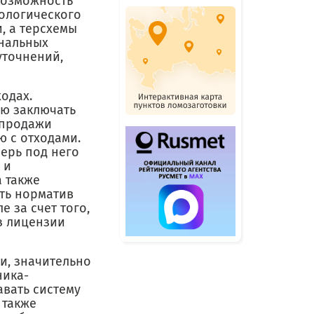
возможность
кологического
, а терсхемы
ональных
уточнений,
одах.
ую заключать
 продажи
ю с отходами.
перь под него
 и
 также
ть норматив
е за счет того,
з лицензии
и, значительно
ника-
авать систему
 также