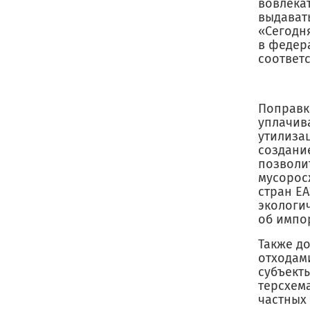
вовлекат
выдавать
«Сегодн
в федер
соответ
Поправк
уплачив
утилиза
создани
позволи
мусорос
стран ЕА
экологи
об импо
Также д
отходами
субъект
терсхем
частных