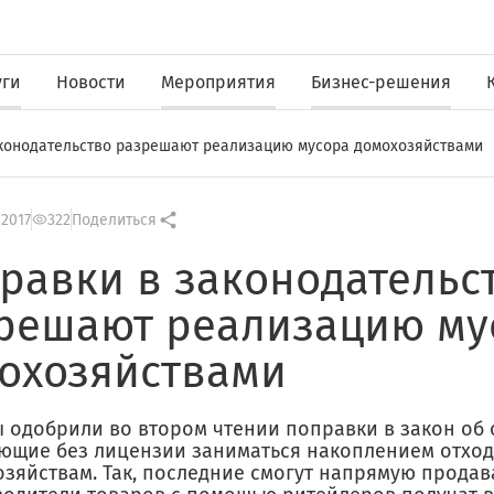
уги
Новости
Мероприятия
Бизнес-решения
конодательство разрешают реализацию мусора домохозяйствами
 2017
322
Поделиться
равки в законодательс
решают реализацию му
охозяйствами
ы одобрили во втором чтении поправки в закон об 
ющие без лицензии заниматься накоплением отход
озяйствам. Так, последние смогут напрямую продав