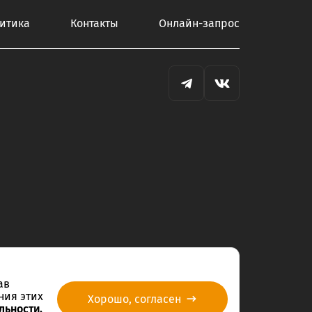
итика
Контакты
Онлайн-запрос
ав
ния этих
Хорошо, согласен
льности.