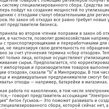
водители товаров с помощью ритейлеров получат 
ь систему специализированного сбора. Средства э
еперь пойдут на создание мощностей по утилизации
щению с отходами станут обязательными для реги
ов. Но закон об отходах все равно требует новых 
ают представители бизнеса.
приняла во втором чтении поправки в закон об отх
ия, в частности, позволят домохозяйствам напрям
ы с транспортировщиками и переработчиками для
ья, не лицензируя свою деятельность по обращени
ано за счет уточнения термина «сбор отходов». Те
ют только лица, которые осуществляют утилизацию
живание сырья. Предполагается, что корректировка
т импортерам и производителям товаров выполни
ии отходов», сказали “Ъ” в Минприроды. В том числ
ица и индивидуальные предприниматели смогут бе
ивать» отходы — например, батарейки в магазинах.
ная работа по накоплению, в том числе электроник
тся,— говорит представитель ассоциации "Электро
ия" Антон Гуськов.— Это поможет развивать и созд
специализированного сбора, которой сейчас нет, а