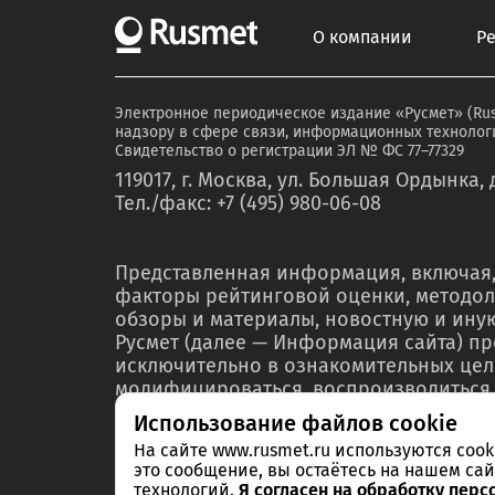
О компании
Р
Электронное периодическое издание «Русмет» (Ru
надзору в сфере связи, информационных технологи
Свидетельство о регистрации ЭЛ № ФС 77–77329
119017, г. Москва, ул. Большая Ордынка, д
Тел./факс: +7 (495) 980-06-08
Представленная информация, включая,
факторы рейтинговой оценки, методол
обзоры и материалы, новостную и ин
Русмет (далее — Информация сайта) п
исключительно в ознакомительных цел
модифицироваться, воспроизводиться,
любой форме ни полностью, ни частичн
Использование файлов cookie
мероприятий по связям с общественнос
На сайте www.rusmet.ru используются coo
материалах или отчетах без предварит
это сообщение, вы остаётесь на нашем сай
правообладателя – ООО «РА Русмет» и 
технологий.
Я согласен на обработку перс