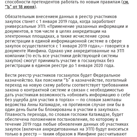
способности претендентов работать по новым правилам (
см.
“Ъ” от 18 июня
).
Обязательным внесением данных в реестр участников
закупок станет с 1 января 2019 года, когда заработают
универсальные ЭТП: «Применение указанных информации и
документов, в том числе в целях аккредитации на
электронных площадках, а также исчисление срока
регистрации в единой информационной системе в сфере
закупок осуществляется с 1 января 2019 года»,— говорится в
документе Минфина. Однако уже аккредитованные на ЭТП
компании (то есть все участники действующей системы
закупок) смогут принимать участие в госзакупках без
регистрации в едином реестре до 1 января 2020 года.
Вести реестр участников госзакупок будет Федеральное
казначейство. Как пояснили “Ъ” в казначействе, поэтапный
переход на новую схему работы соответствует требованиям
закона о контрактной системе и связан с необходимостью
дать участникам возможность «обновить информацию о себе
без ущерба для участия в торгах» — по словам замглавы
ведомства Анны Катамадзе, «в противном случае они бы в
один день были бы блокированы в участии в закупках».
Плавность перехода, по словам госпожи Катамадзе, будет
обеспечена положением постановления, по которому в
течение 2019 года любые обновления данных об участниках
закупок (включая аккредитованных на ЭТП) будут вноситься
только в реестр — таким образом в Минфине рассчитывают