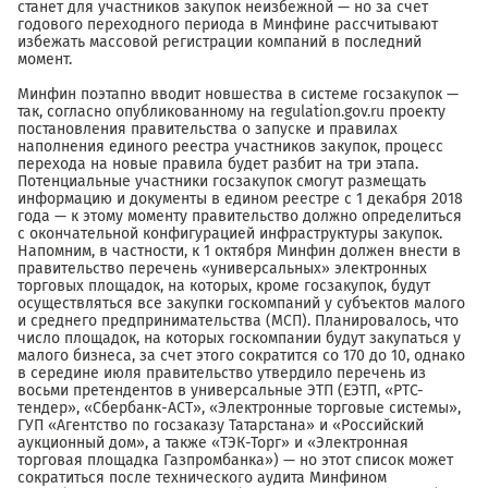
станет для участников закупок неизбежной — но за счет
годового переходного периода в Минфине рассчитывают
избежать массовой регистрации компаний в последний
момент.
Минфин поэтапно вводит новшества в системе госзакупок —
так, согласно опубликованному на regulation.gov.ru проекту
постановления правительства о запуске и правилах
наполнения единого реестра участников закупок, процесс
перехода на новые правила будет разбит на три этапа.
Потенциальные участники госзакупок смогут размещать
информацию и документы в едином реестре с 1 декабря 2018
года — к этому моменту правительство должно определиться
с окончательной конфигурацией инфраструктуры закупок.
Напомним, в частности, к 1 октября Минфин должен внести в
правительство перечень «универсальных» электронных
торговых площадок, на которых, кроме госзакупок, будут
осуществляться все закупки госкомпаний у субъектов малого
и среднего предпринимательства (МСП). Планировалось, что
число площадок, на которых госкомпании будут закупаться у
малого бизнеса, за счет этого сократится со 170 до 10, однако
в середине июля правительство утвердило перечень из
восьми претендентов в универсальные ЭТП (ЕЭТП, «РТС-
тендер», «Сбербанк-АСТ», «Электронные торговые системы»,
ГУП «Агентство по госзаказу Татарстана» и «Российский
аукционный дом», а также «ТЭК-Торг» и «Электронная
торговая площадка Газпромбанка») — но этот список может
сократиться после технического аудита Минфином