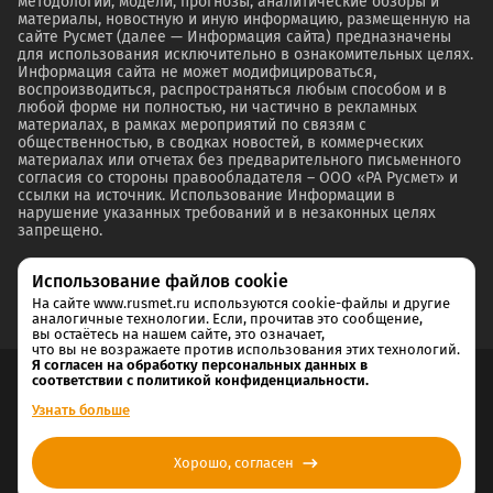
методологии, модели, прогнозы, аналитические обзоры и
материалы, новостную и иную информацию, размещенную на
сайте Русмет (далее — Информация сайта) предназначены
для использования исключительно в ознакомительных целях.
Информация сайта не может модифицироваться,
воспроизводиться, распространяться любым способом и в
любой форме ни полностью, ни частично в рекламных
материалах, в рамках мероприятий по связям с
общественностью, в сводках новостей, в коммерческих
материалах или отчетах без предварительного письменного
согласия со стороны правообладателя – ООО «РА Русмет» и
ссылки на источник. Использование Информации в
нарушение указанных требований и в незаконных целях
запрещено.
Использование файлов cookie
На сайте www.rusmet.ru используются cookie-файлы и другие
аналогичные технологии. Если, прочитав это сообщение,
вы остаётесь на нашем сайте, это означает,
что вы не возражаете против использования этих технологий.
Я согласен на обработку персональных данных в
соответствии с политикой конфиденциальности.
Согласие на обработку и хранение персональных данных
Узнать больше
Политика cookie
Хорошо, согласен
Политика конфиденциальности