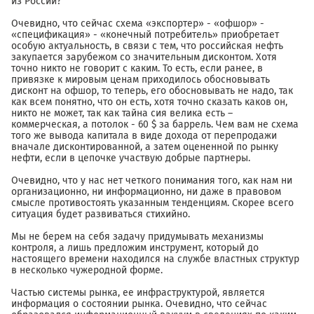
из России?
Очевидно, что сейчас схема «экспортер» - «офшор» -
«спецификация» - «конечный потребитель» приобретает
особую актуальность, в связи с тем, что российская нефть
закупается зарубежом со значительным дисконтом. Хотя
точно никто не говорит с каким. То есть, если ранее, в
привязке к мировым ценам приходилось обосновывать
дисконт на офшор, то теперь, его обосновывать не надо, так
как всем понятно, что он есть, хотя точно сказать каков он,
никто не может, так как тайна сия велика есть –
коммерческая, а потолок - 60 $ за баррель. Чем вам не схема
того же вывода капитала в виде дохода от перепродажи
вначале дисконтированной, а затем оцененной по рынку
нефти, если в цепочке участвую добрые партнеры.
Очевидно, что у нас нет четкого понимания того, как нам ни
организационно, ни информационно, ни даже в правовом
смысле противостоять указанным тенденциям. Скорее всего
ситуация будет развиваться стихийно.
Мы не берем на себя задачу придумывать механизмы
контроля, а лишь предложим инструмент, который до
настоящего времени находился на службе властных структур
в несколько чужеродной форме.
Частью системы рынка, ее инфраструктурой, является
информация о состоянии рынка. Очевидно, что сейчас