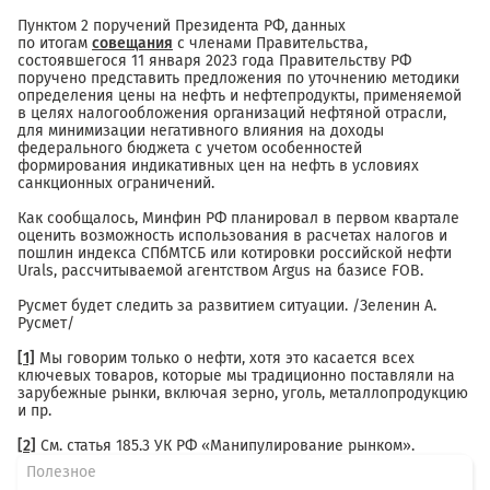
Пунктом 2 поручений Президента РФ, данных
по итогам
совещания
с членами Правительства,
состоявшегося 11 января 2023 года Правительству РФ
поручено представить предложения по уточнению методики
определения цены на нефть и нефтепродукты, применяемой
в целях налогообложения организаций нефтяной отрасли,
для минимизации негативного влияния на доходы
федерального бюджета с учетом особенностей
формирования индикативных цен на нефть в условиях
санкционных ограничений.
Как сообщалось, Минфин РФ планировал в первом квартале
оценить возможность использования в расчетах налогов и
пошлин индекса СПбМТСБ или котировки российской нефти
Urals, рассчитываемой агентством Argus на базисе FOB.
Русмет будет следить за развитием ситуации. /Зеленин А.
Русмет/
[1]
Мы говорим только о нефти, хотя это касается всех
ключевых товаров, которые мы традиционно поставляли на
зарубежные рынки, включая зерно, уголь, металлопродукцию
и пр.
[2]
См. статья 185.3 УК РФ «Манипулирование рынком».
Полезное