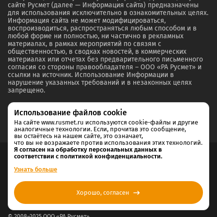
сайте Русмет (далее — Информация сайта) предназначены
для использования исключительно в ознакомительных целях.
Информация сайта не может модифицироваться,
воспроизводиться, распространяться любым способом и в
любой форме ни полностью, ни частично в рекламных
материалах, в рамках мероприятий по связям с
общественностью, в сводках новостей, в коммерческих
материалах или отчетах без предварительного письменного
согласия со стороны правообладателя – ООО «РА Русмет» и
ссылки на источник. Использование Информации в
нарушение указанных требований и в незаконных целях
запрещено.
Использование файлов cookie
На сайте www.rusmet.ru используются cookie-файлы и другие
аналогичные технологии. Если, прочитав это сообщение,
вы остаётесь на нашем сайте, это означает,
что вы не возражаете против использования этих технологий.
Я согласен на обработку персональных данных в
соответствии с политикой конфиденциальности.
Согласие на обработку и хранение персональных данных
Узнать больше
Политика cookie
Хорошо, согласен
Политика конфиденциальности
© 2008–2025 ООО «РА Русмет»