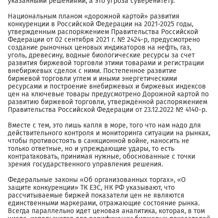
указанными решениями, а это угроза суверенитету.
Национальным планом «дорожной картой» развития
конкуренции в Российской Федерации на 2021-2025 годы,
утвержденным распоряжением Правительства Российской
Федерации от 02 сентября 2021 г. № 2424-р, предусмотрено
создание рыночных ценовых индикаторов на нефть, газ,
уголь, древесину, водные биологические ресурсы за счет
развития биржевой торговли этими товарами и регистрации
внебиржевых сделок с ними. Постепенное развитие
биржевой торговли углем и иными энергетическими
ресурсами и построение внебиржевых и биржевых индексов
цен на ключевые товары предусмотрено Дорожной картой по
развитию биржевой торговли, утверждённой распоряжением
Правительства Российской Федерации от 23.12.2022 № 4140-р.
Вместе с тем, это лишь капля в море, того что нам надо для
действительного контроля и мониторинга ситуации на рынках,
чтобы противостоять в санкционной войне, наносить не
только ответные, но и упреждающие удары, то есть
контратаковать, принимая нужные, обоснованные с точки
зрения государственного управления решения.
Федеральные законы «Об организованных торгах», «О
защите конкуренции» ТК ЕЭС, НК РФ указывают, что
рассчитываемые биржей показатели цен не являются
единственными маркерами, отражающие состояние рынка.
Всегда параллельно идет ценовая аналитика, которая, в том