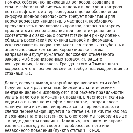
Помимо, собственно, прикладных вопросов, создание в
стране собственной системы ценовых индексов и контроля
цен на нефть, иные энергоресурсы в целях обеспечения
информационной безопасности требует принятия и ряд
нормотворческих инициатив. В частности, необходимо
предусмотреть и реализовать правило, согласно которому
приоритетом в использовании при принятии решений в
соответствии с законом о соответствии цен рынку должны
обладать российский источники ценовой информации,
исключающие их подконтрольность со стороны зарубежных
аналитическими компаний. Корректировке в этом
направлении будут нуждаться положения отмеченного
законов «Об организованных торгах», «О защите
конкуренции», Налогового, Гражданского и Таможенного
кодексов, что в последнем случае требует взаимодействия со
странами ЕЭС.
Далее, следует вывод, который напрашивается сам собой.
Полученные и рассчитанные биржей и аналитическими
центрами индексы используются при расчете правильности
уплаты налогов и таможенных пошлин. В частности, если мы
видим на выходе цену нефти с дисконтом, которая после
манипуляций и смешений продается на порядок выше, то
сделка переквалифицируется по статье 170 ГК РФ, где как раз
и возникает та ответственность, о которой мы говорили выше
– в виде доплаты пошлины. Напомним, что никто не вправе
извлекать выгоду из своего недобросовестного или
незаконного поведения (пункт 4 статьи 1 ГК РФ).