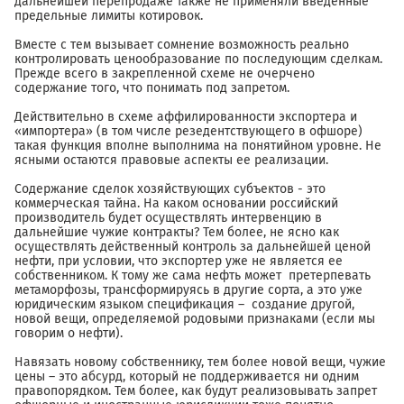
дальнейшей перепродаже также не применяли введенные
предельные лимиты котировок.
Вместе с тем вызывает сомнение возможность реально
контролировать ценообразование по последующим сделкам.
Прежде всего в закрепленной схеме не очерчено
содержание того, что понимать под запретом.
Действительно в схеме аффилированности экспортера и
«импортера» (в том числе резедентствующего в офшоре)
такая функция вполне выполнима на понятийном уровне. Не
ясными остаются правовые аспекты ее реализации.
Содержание сделок хозяйствующих субъектов - это
коммерческая тайна. На каком основании российский
производитель будет осуществлять интервенцию в
дальнейшие чужие контракты? Тем более, не ясно как
осуществлять действенный контроль за дальнейшей ценой
нефти, при условии, что экспортер уже не является ее
собственником. К тому же сама нефть может претерпевать
метаморфозы, трансформируясь в другие сорта, а это уже
юридическим языком спецификация – создание другой,
новой вещи, определяемой родовыми признаками (если мы
говорим о нефти).
Навязать новому собственнику, тем более новой вещи, чужие
цены – это абсурд, который не поддерживается ни одним
правопорядком. Тем более, как будут реализовывать запрет