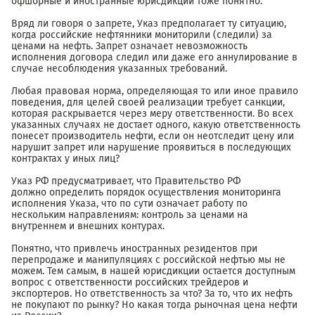
офшорные и иностранные юрисдикции тоже понятно.
Вряд ли говоря о запрете, Указ предполагает ту ситуацию,
когда российские нефтянники мониторили (следили) за
ценами на нефть. Запрет означает невозможность
исполнения договора следил или даже его аннулирование в
случае несоблюдения указанных требований.
Любая правовая норма, определяющая то или иное правило
поведения, для целей своей реализации требует санкции,
которая раскрывается через меру ответственности. Во всех
указанных случаях не достает одного, какую ответственность
понесет производитель нефти, если он неотследит цену или
нарушит запрет или нарушение проявиться в последующих
контрактах у иных лиц?
Указ РФ предусматривает, что Правительство РФ
должно определить порядок осуществления мониторинга
исполнения Указа, что по сути означает работу по
нескольким направлениям: контроль за ценами на
внутреннем и внешних контурах.
Понятно, что привлечь иностранных резидентов при
перепродаже и манипуляциях с российской нефтью мы не
можем. Тем самым, в нашей юрисдикции остается доступным
вопрос с ответственности российских трейдеров и
экспортеров. Но ответственность за что? За то, что их нефть
не покупают по рынку? Но какая тогда рыночная цена нефти