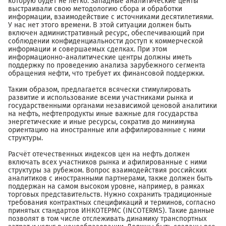
которую будет не легко. Западные аналитические центы
выстраивали свою методологию сбора и обработки
информации, взаимодействие с источниками десятилетиями.
У нас нет этого времени. В этой ситуации должен быть
включен административный ресурс, обеспечивающий при
соблюдении конфиденциальности доступ к коммерческой
информации и совершаемых сделках. При этом
информационно-аналитические центры должны иметь
поддержку по проведению анализа зарубежного сегмента
обращения нефти, что требует их финансовой поддержки.
Таким образом, предлагается всячески стимулировать
развитие и использование всеми участниками рынка и
государственными органами независимой ценовой аналитики
на нефть, нефтепродукты иные важные для государства
энергетические и иные ресурсы, сократив до минимума
ориентацию на иностранные или аффилированные с ними
структуры.
Расчёт отечественных индексов цен на нефть должен
включать всех участников рынка и афилированные с ними
структуры за рубежом. Вопрос взаимодействия российских
аналитиков с иностранными партнерами, также должен быть
поддержан на самом высоком уровне, например, в рамках
торговых представительств. Нужно сохранить традиционные
требования контрактных спецификаций и терминов, согласно
принятых стандартов ИНКОТЕРМС (INCOTERMS). Такие данные
позволят в том числе отслеживать динамику транспортных