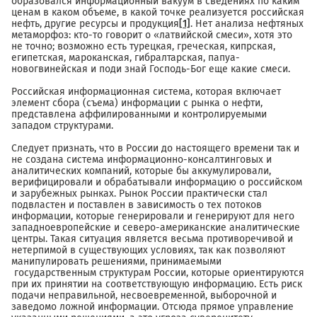
образовался информационный вакуум в сведениях по каким
ценам в каком объеме, в какой точке реализуется российская
нефть, другие ресурсы и продукция
[1]
. Нет анализа нефтяных
метаморфоз: кто-то говорит о «латвийской смеси», хотя это
не точно; возможно есть турецкая, греческая, кипрская,
египетская, мароканская, гибралтарская, папуа-
новогвинейская и поди знай Господь-Бог еще какие смеси.
Российская информационная система, которая включает
элемент сбора (съема) информации с рынка о нефти,
представлена аффилированными и контролируемыми
западом структурами.
Следует признать, что в России до настоящего времени так и
не создана система информационно-консалтинговых и
аналитических компаний, которые бы аккумулировали,
верифицировали и обрабатывали информацию о российском
и зарубежных рынках. Рынок России практически стал
подвластен и поставлен в зависимость о тех потоков
информации, которые генерировали и генерируют для него
западноевропейские и северо-американские аналитические
центры. Такая ситуация является весьма противоречивой и
нетерпимой в существующих условиях, так как позволяют
манипулировать решениями, принимаемыми
государственным структурам России, которые ориентируются
при их принятии на соответствующую информацию. Есть риск
подачи неправильной, несвоевременной, выборочной и
заведомо ложной информации. Отсюда прямое управление