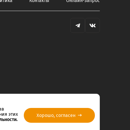
итика
Контакты
Онлайн-запрос
ав
ния этих
Хорошо, согласен
льности.