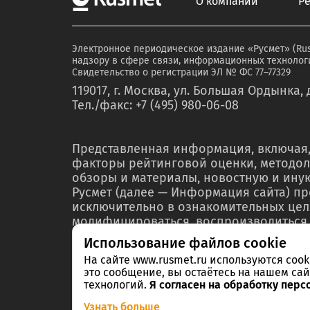
О компании
Р
Электронное периодическое издание «Русмет» (Ru
надзору в сфере связи, информационных технологи
Свидетельство о регистрации ЭЛ № ФС 77–77329
119017, г. Москва, ул. Большая Ордынка, д
Тел./факс: +7 (495) 980-06-08
Представленная информация, включая,
факторы рейтинговой оценки, методол
обзоры и материалы, новостную и ин
Русмет (далее — Информация сайта) п
исключительно в ознакомительных цел
модифицироваться, воспроизводиться,
любой форме ни полностью, ни частичн
Использование файлов cookie
мероприятий по связям с общественнос
На сайте www.rusmet.ru используются coo
материалах или отчетах без предварит
это сообщение, вы остаётесь на нашем сай
правообладателя – ООО «РА Русмет» и 
технологий.
Я согласен на обработку перс
Информации в нарушение указанных тр
Узнать больше