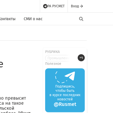
РА РУСМЕТ
Вход
Контакты
СМИ о нас
РУБРИКА
+4
Промышленные новости
е
Полезное
Подпишись,
чтобы быть
в курсе последних
ьно превысит
новостей
а на такое
@Rusmet
ильской