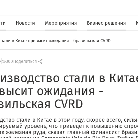
уги
Новости
Мероприятия
Бизнес-решения
стали в Китае превысит ожидания - бразильская CVRD
7
300
Поделиться
изводство стали в Кита
высит ожидания -
зильская CVRD
ство стали в Китае в этом году, скорее всего, сил
ируемый уровень, что приведет к повышению спрос
ак железная руда, сказал главный финансист браз