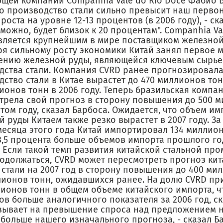
щей компании Companhia Vale do Rio Doce Фабио Б
что производство стали сильно превысит наш перв
роста на уровне 12-13 процентов (в 2006 году), - ск
зможно, будет близок к 20 процентам". Companhia Va
является крупнейшим в мире поставщиком железной
ря сильному росту экономики Китай занял первое м
ению железной руды, являющейся ключевым сырье
дства стали. Компания CVRD ранее прогнозировала
ство стали в Китае вырастет до 470 миллионов тонн
ионов тонн в 2006 году. Теперь бразильская компа
трела свой прогноз в сторону повышения до 500 
этом году, сказал Барбоса. Ожидается, что объем им
 руды Китаем также резко вырастет в 2007 году. З
месяца этого года Китай импортировал 134 миллион
23,5 процента больше объемов импорта прошлого го
. Если такой темп развития китайской стальной п
родолжаться, CVRD может пересмотреть прогноз кит
стали на 2007 год в сторону повышения до 400 ми
лионов тонн, ожидавшихся ранее. На долю CVRD пр
ионов тонн в общем объеме китайского импорта, чт
в больше аналогичного показателя за 2006 год, ск
азывает на превышение спроса над предложением н
больше нашего изначального прогноза, - сказал Ба