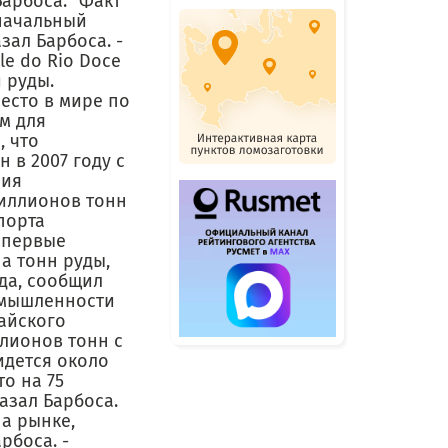
арбоса. "Факт
оначальный
азал Барбоса. -
le do Rio Doce
 руды.
есто в мире по
м для
, что
 в 2007 году с
ния
миллионов тонн
порта
а первые
а тонн руды,
да, сообщил
ромышленности
айского
ллионов тонн с
идется около
о на 75
азал Барбоса.
а рынке,
рбоса. -