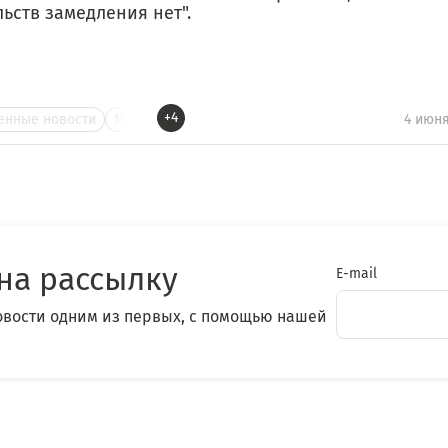
ьств замедления нет".
+4
нные новости
М
4 июня
на рассылку
E-mail
овости одним из первых, с помощью нашей