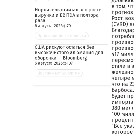
добываю
в том, 
Норникель отчитался о росте
прогноз 
выручки и EBITDA в полтора
Рост, во
раза
(CVRD) 
6 августа 2026
70
Благода
потребл
Промышленные новости
произво
США рискуют остаться без
производ
высокочистого алюминия для
417 милл
оборонки — Bloomberg
пересмо
6 августа 2026
107
стали в 
железной
Цветная металлургия
четыре 
что на 
Барбоса
будет п
импорта 
380 мил
100 милл
проценто
"Все ук
которое 