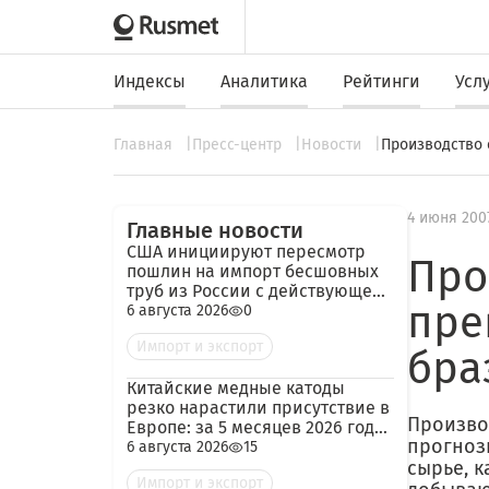
Индексы
Аналитика
Рейтинги
Усл
Главная
Пресс-центр
Новости
Производство 
4 июня 200
Главные новости
США инициируют пересмотр
Про
пошлин на импорт бесшовных
труб из России с действующей
пре
ставкой 209,72%
6 августа 2026
0
Импорт и экспорт
бра
Китайские медные катоды
резко нарастили присутствие в
Производ
Европе: за 5 месяцев 2026 года
прогноз
— 45 тыс. тонн
6 августа 2026
15
сырье, к
Импорт и экспорт