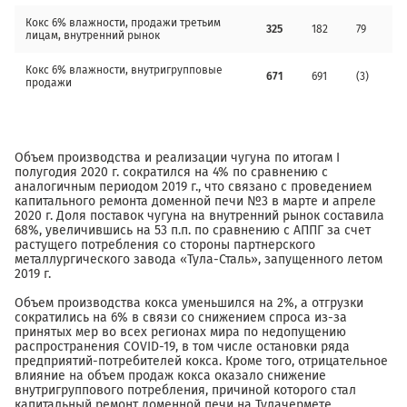
Кокс 6% влажности, продажи третьим
325
182
79
лицам, внутренний рынок
Кокс 6% влажности, внутригрупповые
671
691
(3)
продажи
Объем производства и реализации чугуна по итогам I
полугодия 2020 г. сократился на 4% по сравнению с
аналогичным периодом 2019 г., что связано с проведением
капитального ремонта доменной печи №3 в марте и апреле
2020 г. Доля поставок чугуна на внутренний рынок составила
68%, увеличившись на 53 п.п. по сравнению с АППГ за счет
растущего потребления со стороны партнерского
металлургического завода «Тула-Сталь», запущенного летом
2019 г.
Объем производства кокса уменьшился на 2%, а отгрузки
сократились на 6% в связи со снижением спроса из-за
принятых мер во всех регионах мира по недопущению
распространения COVID-19, в том числе остановки ряда
предприятий-потребителей кокса. Кроме того, отрицательное
влияние на объем продаж кокса оказало снижение
внутригруппового потребления, причиной которого стал
капитальный ремонт доменной печи на Тулачермете.