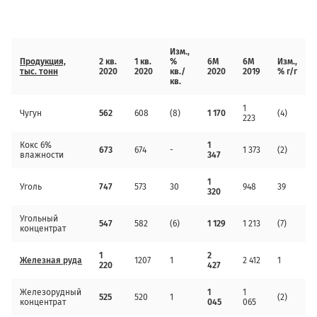
Изм.,
Продукция,
2 кв
.
1 кв
.
%
6М
6М
Изм.,
тыс. тонн
2020
2020
кв./
2020
2019
% г/г
кв
.
1
Чугун
562
608
(8)
1 170
(4)
223
Кокс 6%
1
673
674
-
1 373
(2)
влажности
347
1
Уголь
747
573
30
948
39
320
Угольный
547
582
(6)
1 129
1 213
(7)
концентрат
1
2
Железная руда
1207
1
2 412
1
220
427
Железорудный
1
1
525
520
1
(2)
концентрат
045
065