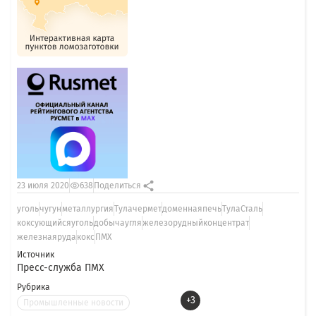
23 июля 2020
638
Поделиться
уголь
чугун
металлургия
Тулачермет
доменнаяпечь
ТулаСталь
коксующийсяуголь
добычаугля
железорудныйконцентрат
железнаяруда
кокс
ПМХ
Источник
Пресс-служба ПМХ
Рубрика
+3
Промышленные новости