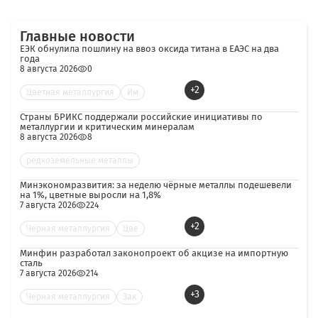
Главные новости
ЕЭК обнулила пошлину на ввоз оксида титана в ЕАЭС на два
года
8 августа 2026
0
+2
Цветная металлургия
Им
Страны БРИКС поддержали российские инициативы по
металлургии и критическим минералам
8 августа 2026
8
редкоземельные металлы
Минэкономразвития: за неделю чёрные металлы подешевели
на 1%, цветные выросли на 1,8%
7 августа 2026
224
+2
Черная металлургия
Цве
Минфин разработал законопроект об акцизе на импортную
сталь
7 августа 2026
214
+3
Черная металлургия
Зак