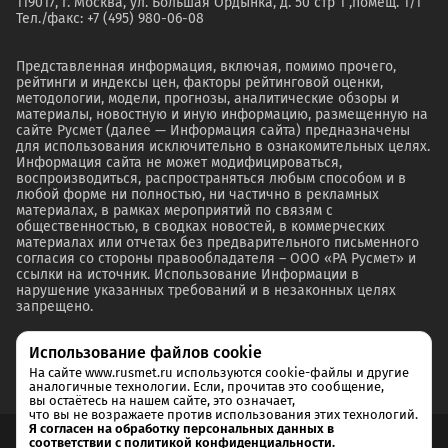
119017, г. Москва, ул. Большая Ордынка, д. 50 стр 1 ,помещ. 1/1
Тел./факс: +7 (495) 980-06-08
Представленная информация, включая, помимо прочего,
рейтинги и индексы цен, факторы рейтинговой оценки,
методологии, модели, прогнозы, аналитические обзоры и
материалы, новостную и иную информацию, размещенную на
сайте Русмет (далее — Информация сайта) предназначены
для использования исключительно в ознакомительных целях.
Информация сайта не может модифицироваться,
воспроизводиться, распространяться любым способом и в
любой форме ни полностью, ни частично в рекламных
материалах, в рамках мероприятий по связям с
общественностью, в сводках новостей, в коммерческих
материалах или отчетах без предварительного письменного
согласия со стороны правообладателя – ООО «РА Русмет» и
ссылки на источник. Использование Информации в
нарушение указанных требований и в незаконных целях
запрещено.
Использование файлов cookie
На сайте www.rusmet.ru используются cookie-файлы и другие
аналогичные технологии. Если, прочитав это сообщение,
вы остаётесь на нашем сайте, это означает,
что вы не возражаете против использования этих технологий.
Я согласен на обработку персональных данных в
соответствии с политикой конфиденциальности.
Согласие на обработку и хранение персональных данных