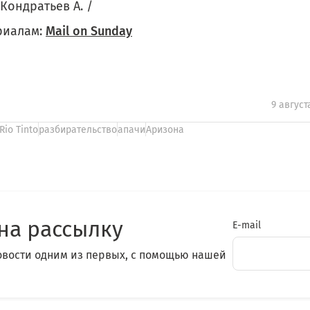
 Кондратьев А. /
риалам:
Mail on Sunday
9 август
Rio Tinto
разбирательство
апачи
Аризона
на рассылку
E-mail
овости одним из первых, с помощью нашей