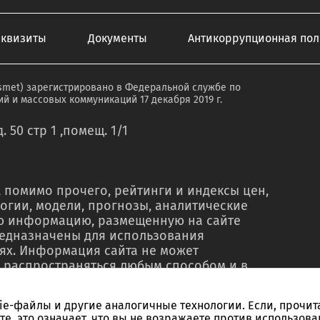
еквизиты
Документы
Антикоррупционная пол
smet) зарегистрировано в Федеральной службе по
й и массовых коммуникаций 17 декабря 2019 г.
. 50 стр 1 ,помещ. 1/1
 помимо прочего, рейтинги и индексы цен,
огии, модели, прогнозы, аналитические
ую информацию, размещенную на сайте
редназначены для использования
ях. Информация сайта не может
 распространяться любым способом и в
о в рекламных материалах, в рамках
тью, в сводках новостей, в коммерческих
kie-файлы и другие аналогичные технологии. Если, прочит
ельного письменного согласия со стороны
те, это означает, что вы не возражаете против использова