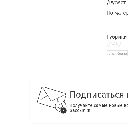
/Русмет,
По мате
Рубрики
Руда
суд
добыча
Подписаться 
Получайте самые новые н
рассылки.