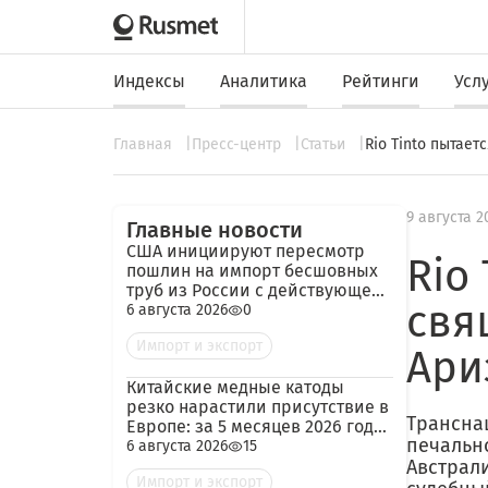
Индексы
Аналитика
Рейтинги
Усл
Главная
Пресс-центр
Статьи
Rio Tinto пытае
9 августа 2
Главные новости
США инициируют пересмотр
Rio
пошлин на импорт бесшовных
труб из России с действующей
свя
ставкой 209,72%
6 августа 2026
0
Импорт и экспорт
Ари
Китайские медные катоды
резко нарастили присутствие в
Трансна
Европе: за 5 месяцев 2026 года
печальн
— 45 тыс. тонн
6 августа 2026
15
Австрали
Импорт и экспорт