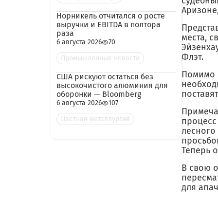
судебны
Аризоне
Норникель отчитался о росте
выручки и EBITDA в полтора
Предста
раза
места, с
6 августа 2026
70
Эйзенха
Флэт.
Промышленные новости
Помимо 
США рискуют остаться без
необход
высокочистого алюминия для
поставят
оборонки — Bloomberg
6 августа 2026
107
Примеча
Цветная металлургия
процесс
лесного 
просьбой
Теперь 
В свою о
пересма
для апач