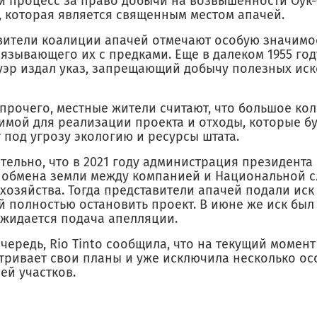
й процесс за право добычи на возвышенности Оук-
, которая является священным местом апачей.
вители коалиции апачей отмечают особую значимо
вязывающего их с предками. Еще в далеком 1955 го
уэр издал указ, запрещающий добычу полезных иск
прочего, местные жители считают, что большое кол
имой для реализации проекта и отходы, которые бу
 под угрозу экологию и ресурсы штата.
тельно, что в 2021 году администрация президента
 обмена земли между компанией и Национальной 
хозяйства. Тогда представители апачей подали иск 
 полностью остановить проект. В июне же иск был
ожидается подача апелляции.
чередь, Rio Tinto сообщила, что на текущий момен
тривает свои планы и уже исключила несколько о
ей участков.