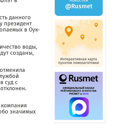
Флэт в
новостей
@Rusmet
сть данного
ду президент
опаемых в Оук-
ичество воды,
дут созданы,
 отменила
службой
в суд с
 отклонен.
т компания
собо значимых