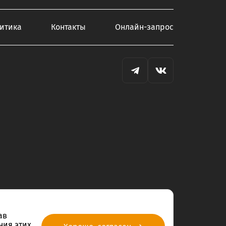
итика
Контакты
Онлайн-запрос
ав
ния этих