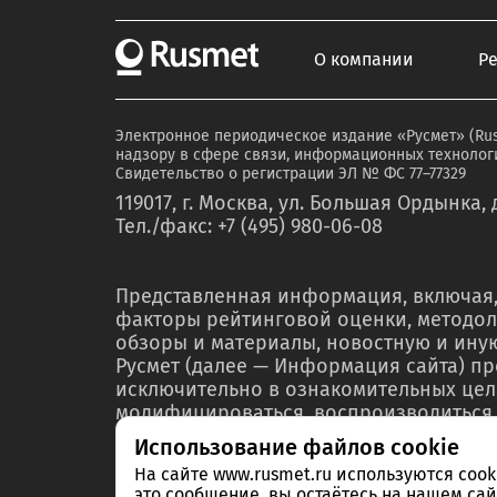
О компании
Р
Электронное периодическое издание «Русмет» (Ru
надзору в сфере связи, информационных технологи
Свидетельство о регистрации ЭЛ № ФС 77–77329
119017, г. Москва, ул. Большая Ордынка, д
Тел./факс: +7 (495) 980-06-08
Представленная информация, включая,
факторы рейтинговой оценки, методол
обзоры и материалы, новостную и ин
Русмет (далее — Информация сайта) п
исключительно в ознакомительных цел
модифицироваться, воспроизводиться,
любой форме ни полностью, ни частичн
Использование файлов cookie
мероприятий по связям с общественнос
На сайте www.rusmet.ru используются coo
материалах или отчетах без предварит
это сообщение, вы остаётесь на нашем сай