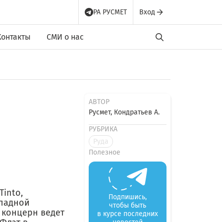
РА РУСМЕТ
Вход
Контакты
СМИ о нас
АВТОР
Русмет, Кондратьев А.
РУБРИКА
Руда
Полезное
into,
Подпишись,
ападной
чтобы быть
з концерн ведет
в курсе последних