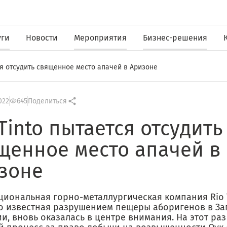
уги
Новости
Мероприятия
Бизнес-решения
тся отсудить священное место апачей в Аризоне
022
645
Поделиться
 Tinto пытается отсудить
щенное место апачей в
зоне
циональная горно-металлургическая компания Rio T
о известная разрушением пещеры аборигенов в З
и, вновь оказалась в центре внимания. На этот ра