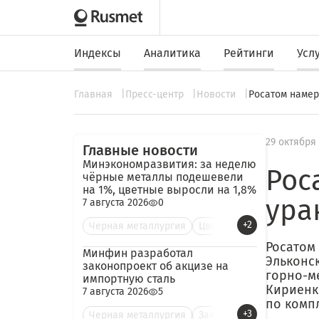
Индексы
Аналитика
Рейтинги
Усл
Главная
Пресс-центр
Новости
Росатом намер
29 октября
Главные новости
Минэкономразвития: за неделю
Рос
чёрные металлы подешевели
на 1%, цветные выросли на 1,8%
ура
7 августа 2026
0
+2
Черная металлургия
Цве
Росатом
Минфин разработал
Эльконс
законопроект об акцизе на
горно-ме
импортную сталь
Кириенк
7 августа 2026
5
по комп
+3
Черная металлургия
Зак