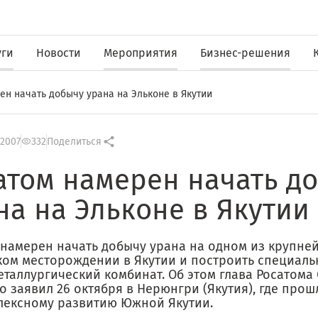
уги
Новости
Мероприятия
Бизнес-решения
ен начать добычу урана на Эльконе в Якутии
 2007
332
Поделиться
атом намерен начать д
на на Эльконе в Якутии
 намерен начать добычу урана на одном из крупне
ком месторождении в Якутии и построить специаль
таллургический комбинат. Об этом глава Росатома
о заявил 26 октября в Нерюнгри (Якутия), где про
лексному развитию Южной Якутии.