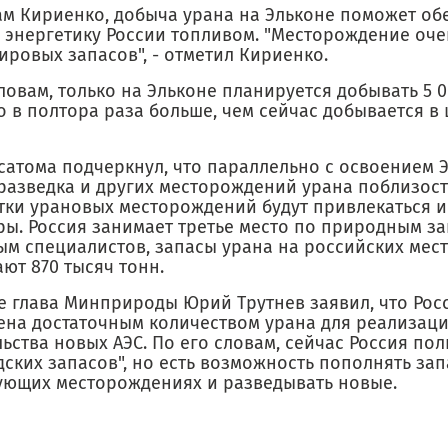
ам Кириенко, добыча урана на Эльконе поможет об
 энергетику России топливом. "Месторождение оче
ировых запасов", - отметил Кириенко.
ловам, только на Эльконе планируется добывать 5 
то в полтора раза больше, чем сейчас добывается в
сатома подчеркнул, что параллельно с освоением 
 разведка и других месторождений урана поблизост
тки урановых месторождений будут привлекаться и
ры. Россия занимает третье место по природным за
ым специалистов, запасы урана на российских ме
ют 870 тысяч тонн.
е глава Минприроды Юрий Трутнев заявил, что Росс
ена достаточным количеством урана для реализац
ьства новых АЭС. По его словам, сейчас Россия по
дских запасов", но есть возможность пополнять за
ующих месторождениях и разведывать новые.