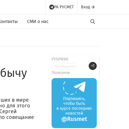
РА РУСМЕТ
Вход
Контакты
СМИ о нас
РУБРИКА
+1
Промышленные новости
обычу
Полезное
Подпишись,
йших в мире
чтобы быть
но для этого
в курсе последних
 Сергей
новостей
шло совещание
@Rusmet