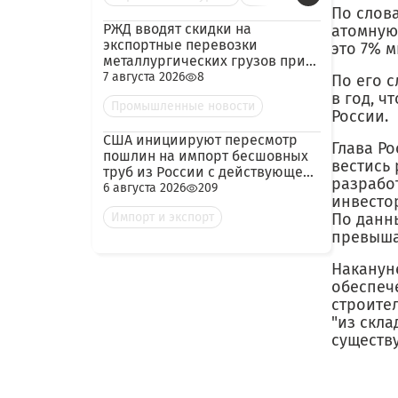
По слов
РЖД вводят скидки на
атомную
экспортные перевозки
это 7% м
металлургических грузов при
гарантированных объёмах
7 августа 2026
8
По его с
в год, ч
Промышленные новости
России.
США инициируют пересмотр
Глава Ро
пошлин на импорт бесшовных
вестись
труб из России с действующей
разрабо
ставкой 209,72%
6 августа 2026
209
инвесто
Импорт и экспорт
По данн
превыша
Наканун
обеспеч
строител
"из скла
существ