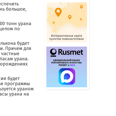
еспечить
нь большое,
000 тонн урана
 целом по
Элькона будет
и. Причем для
 частные
пасам урана.
сторождениях
ия будет
ии программы
льзуется ураном
пасы урана на