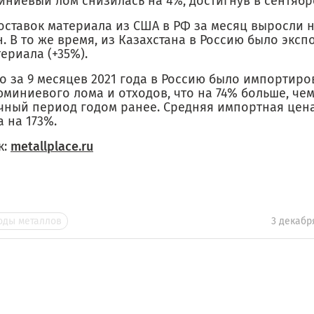
ниевый лом снизилась на 4%, достигнув в сентябре
ставок материала из США в РФ за месяц выросли на 
н. В то же время, из Казахстана в Россию было эксп
ериала (+35%).
 за 9 месяцев 2021 года в Россию было импортиров
миниевого лома и отходов, что на 74% больше, чем
чный период годом ранее. Средняя импортная цена
 на 173%.
к:
metallplace.ru
оды металлов
3 декабр