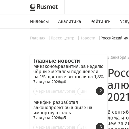
Индексы
Аналитика
Рейтинги
Усл
Главная
Пресс-центр
Новости
Российский им
3 декабря 
Главные новости
Минэкономразвития: за неделю
Рос
чёрные металлы подешевели
на 1%, цветные выросли на 1,8%
алю
7 августа 2026
0
+2
Черная металлургия
Цве
202
Минфин разработал
законопроект об акцизе на
В сентяб
импортную сталь
лома и о
7 августа 2026
5
чем за 
+3
Черная металлургия
Зак