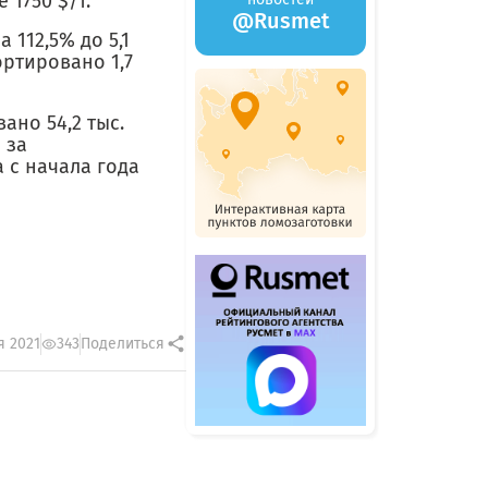
 1750 $/т.
@Rusmet
112,5% до 5,1
ортировано 1,7
ано 54,2 тыс.
 за
 с начала года
я 2021
343
Поделиться