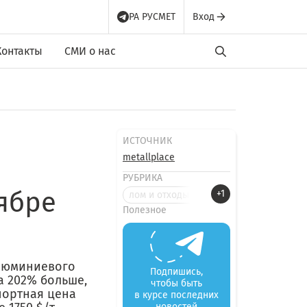
РА РУСМЕТ
Вход
Контакты
СМИ о нас
ИСТОЧНИК
metallplace
РУБРИКА
ябре
+1
лом и отходы металлов
Полезное
алюминиевого
Подпишись,
а 202% больше,
чтобы быть
портная цена
в курсе последних
новостей