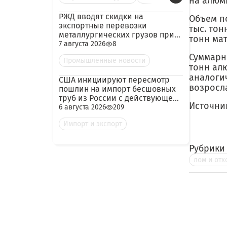
на алюми
РЖД вводят скидки на
Объем по
экспортные перевозки
тыс. тон
металлургических грузов при
тонн мат
гарантированных объёмах
7 августа 2026
8
Суммарно
Промышленные новости
тонн алю
аналоги
США инициируют пересмотр
возросла
пошлин на импорт бесшовных
труб из России с действующей
Источни
ставкой 209,72%
6 августа 2026
209
Импорт и экспорт
Рубрики
лом и отх