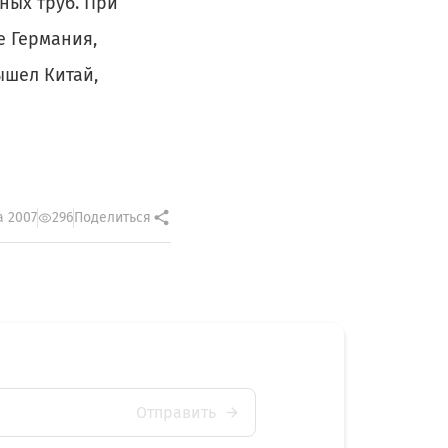
ьных труб. При
е Германия,
ышел Китай,
а 2007
296
Поделиться
Отправить