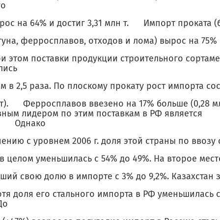
го
рос на 64% и достиг 3,31 млн т. Импорт проката (
гуна, ферросплавов, отходов и лома) вырос на 75% 
ри этом поставки продукции строительного сортаме
лись
м в 2,5 раза. По плоскому прокату рост импорта со
 т). Ферросплавов ввезено на 17% больше (0,28 мл
вным лидером по этим поставкам в РФ является
а. Однако
ению с уровнем 2006 г. доля этой страны по ввозу 
в целом уменьшилась с 54% до 49%. На второе мест
ий свою долю в импорте с 3% до 9,2%. Казахстан 
отя доля его стального импорта в РФ уменьшилась 
До