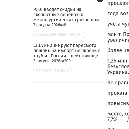
прошло
РЖД вводят скидки на
года воз
экспортные перевозки
металлургических грузов при
учета чу
гарантированных объёмах
7 августа 2026
8
млн т. П
Промышленные новости
увеличи
США инициируют пересмотр
более че
пошлин на импорт бесшовных
труб из России с действующей
1,26 млн
ставкой 209,72%
6 августа 2026
209
Безусло
Импорт и экспорт
Украин
по сравн
проката 
повысивш
место, х
7,7%. 