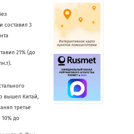
без
и составил 3
нта
ставил 21% (до
н.т).
стального
о вышел Китай,
занял третье
с 10% до