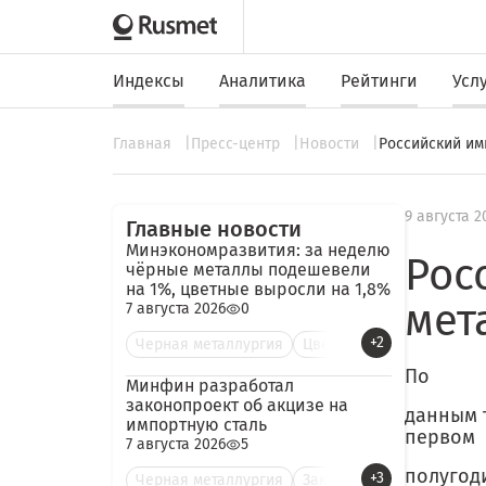
Индексы
Аналитика
Рейтинги
Усл
Главная
Пресс-центр
Новости
Российский им
9 августа 2
Главные новости
Минэкономразвития: за неделю
Рос
чёрные металлы подешевели
на 1%, цветные выросли на 1,8%
мет
7 августа 2026
0
+2
Черная металлургия
Цве
По
Минфин разработал
законопроект об акцизе на
данным 
импортную сталь
первом
7 августа 2026
5
полугод
+3
Черная металлургия
Зак