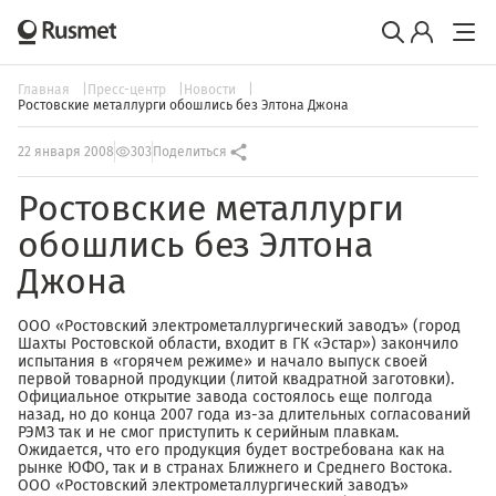
Главная
Пресс-центр
Новости
Ростовские металлурги обошлись без Элтона Джона
22 января 2008
303
Поделиться
Ростовские металлурги
обошлись без Элтона
Джона
ООО «Ростовский электрометаллургический заводъ» (город
Шахты Ростовской области, входит в ГК «Эстар») закончило
испытания в «горячем режиме» и начало выпуск своей
первой товарной продукции (литой квадратной заготовки).
Официальное открытие завода состоялось еще полгода
назад, но до конца 2007 года из-за длительных согласований
РЭМЗ так и не смог приступить к серийным плавкам.
Ожидается, что его продукция будет востребована как на
рынке ЮФО, так и в странах Ближнего и Среднего Востока.
ООО «Ростовский электрометаллургический заводъ»