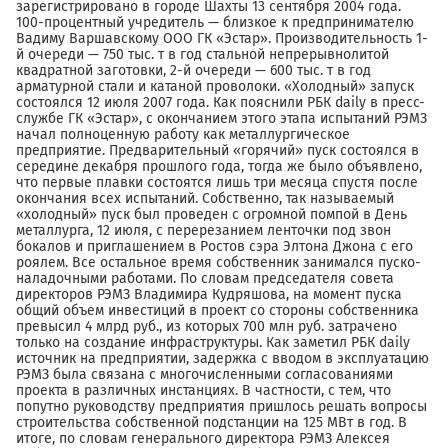
зарегистрировано в городе Шахты 13 сентября 2004 года.
100-процентный учредитель — близкое к предпринимателю
Вадиму Варшавскому ООО ГК «Эстар». Производительность 1-
й очереди — 750 тыс. т в год стальной непрерывнолитой
квадратной заготовки, 2-й очереди — 600 тыс. т в год
арматурной стали и катаной проволоки. «Холодный» запуск
состоялся 12 июля 2007 года. Как пояснили РБК daily в пресс-
службе ГК «Эстар», с окончанием этого этапа испытаний РЭМЗ
начал полноценную работу как металлургическое
предприятие. Предварительный «горячий» пуск состоялся в
середине декабря прошлого года, тогда же было объявлено,
что первые плавки состоятся лишь три месяца спустя после
окончания всех испытаний. Собственно, так называемый
«холодный» пуск был проведен с огромной помпой в День
металлурга, 12 июля, с перерезанием ленточки под звон
бокалов и приглашением в Ростов сэра Элтона Джона с его
роялем. Все остальное время собственник занимался пуско-
наладочными работами. По словам председателя совета
директоров РЭМЗ Владимира Кудряшова, на момент пуска
общий объем инвестиций в проект со стороны собственника
превысил 4 млрд руб., из которых 700 млн руб. затрачено
только на создание инфраструктуры. Как заметил РБК daily
источник на предприятии, задержка с вводом в эксплуатацию
РЭМЗ была связана с многочисленными согласованиями
проекта в различных инстанциях. В частности, с тем, что
попутно руководству предприятия пришлось решать вопросы
строительства собственной подстанции на 125 МВт в год. В
итоге, по словам генерального директора РЭМЗ Алексея