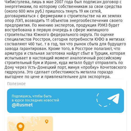
Чибисгулева, лишь в мае 2007 года был подписан договор с
энергетиками, по которому собственникам за свои средства
(около 600 млн руб.) пришлось тянуть 19 км сетей,
договариваться с фермерами о строительстве на их землях
опор ЛЭП, возводить 11 объектов энергообеспечения своего
предприятия. По мнению экспертов, продукция РЭМЗ будет
востребована в первую очередь в сфере жилищного
строительства Южного федерального округа. По оценке
специалистов Росстроя, сегодня потребности ЮФО в метизах
составляют 460 тыс. т в год, так что рынок сбыта для будущего
завода гарантирован. Кроме того, в Росстрое полагают, что
арматура и стальная заготовка найдут сбыт в Турции, которая
испытывает в настоящий момент аналогичный российскому
строительный бум и Иране, куда металл будут отправлять по
Дону через Усть-Донецкий порт, минуя «пробку» Кочетовского
гидроузла. Это сделает себестоимость металла гораздо
выгоднее по цене и привлекательнее для экспортера.
Полезное
Подпишись, чтобы быть
в курсе последних новостей
@Rusmet