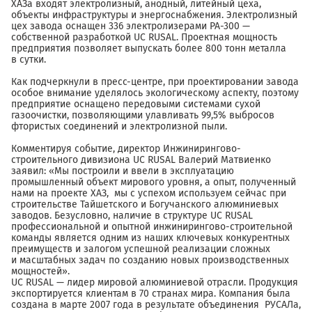
ХАЗа входят электролизный, анодный, литейный цеха,
объекты инфраструктуры и энергоснабжения. Электролизный
цех завода оснащен 336 электролизерами РА-300 —
собственной разработкой UC RUSAL. Проектная мощность
предприятия позволяет выпускать более 800 тонн металла
в сутки.
Как подчеркнули в пресс-центре, при проектировании завода
особое внимание уделялось экологическому аспекту, поэтому
предприятие оснащено передовыми системами сухой
газоочистки, позволяющими улавливать 99,5% выбросов
фтористых соединений и электролизной пыли.
Комментируя событие, директор Инжинирингово-
строительного дивизиона UC RUSAL Валерий Матвиенко
заявил: «Мы построили и ввели в эксплуатацию
промышленный объект мирового уровня, а опыт, полученный
нами на проекте ХАЗ, мы с успехом используем сейчас при
строительстве Тайшетского и Богучанского алюминиевых
заводов. Безусловно, наличие в структуре UC RUSAL
профессиональной и опытной инжинирингово-строительной
команды является одним из наших ключевых конкурентных
преимуществ и залогом успешной реализации сложных
и масштабных задач по созданию новых производственных
мощностей».
UC RUSAL — лидер мировой алюминиевой отрасли. Продукция
экспортируется клиентам в 70 странах мира. Компания была
создана в марте 2007 года в результате объединения РУСАЛа,