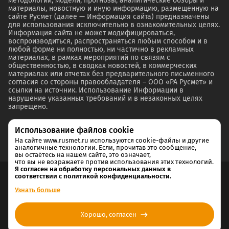
методологии, модели, прогнозы, аналитические обзоры и
материалы, новостную и иную информацию, размещенную на
сайте Русмет (далее — Информация сайта) предназначены
для использования исключительно в ознакомительных целях.
Информация сайта не может модифицироваться,
воспроизводиться, распространяться любым способом и в
любой форме ни полностью, ни частично в рекламных
материалах, в рамках мероприятий по связям с
общественностью, в сводках новостей, в коммерческих
материалах или отчетах без предварительного письменного
согласия со стороны правообладателя – ООО «РА Русмет» и
ссылки на источник. Использование Информации в
нарушение указанных требований и в незаконных целях
запрещено.
Использование файлов cookie
На сайте www.rusmet.ru используются cookie-файлы и другие
аналогичные технологии. Если, прочитав это сообщение,
вы остаётесь на нашем сайте, это означает,
что вы не возражаете против использования этих технологий.
Я согласен на обработку персональных данных в
соответствии с политикой конфиденциальности.
Согласие на обработку и хранение персональных данных
Узнать больше
Политика cookie
Хорошо, согласен
Политика конфиденциальности