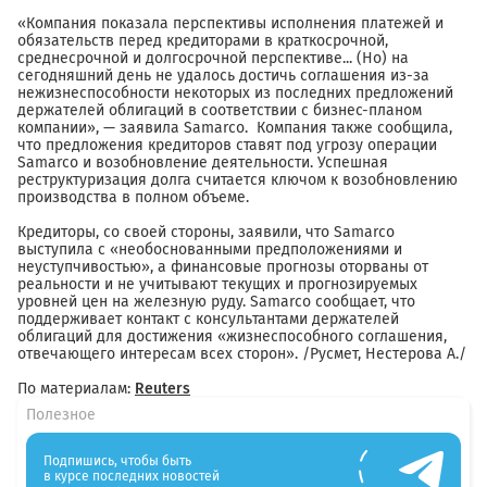
«Компания показала перспективы исполнения платежей и
обязательств перед кредиторами в краткосрочной,
среднесрочной и долгосрочной перспективе... (Но) на
сегодняшний день не удалось достичь соглашения из-за
нежизнеспособности некоторых из последних предложений
держателей облигаций в соответствии с бизнес-планом
компании», — заявила Samarco. Компания также сообщила,
что предложения кредиторов ставят под угрозу операции
Samarco и возобновление деятельности. Успешная
реструктуризация долга считается ключом к возобновлению
производства в полном объеме.
Кредиторы, со своей стороны, заявили, что Samarco
выступила с «необоснованными предположениями и
неуступчивостью», а финансовые прогнозы оторваны от
реальности и не учитывают текущих и прогнозируемых
уровней цен на железную руду. Samarco сообщает, что
поддерживает контакт с консультантами держателей
облигаций для достижения «жизнеспособного соглашения,
отвечающего интересам всех сторон». /Русмет, Нестерова А./
По материалам:
Reuters
Полезное
Подпишись, чтобы быть
в курсе последних новостей