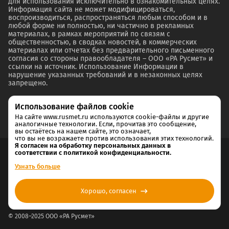
для использования исключительно в ознакомительных целях.
Информация сайта не может модифицироваться,
воспроизводиться, распространяться любым способом и в
любой форме ни полностью, ни частично в рекламных
материалах, в рамках мероприятий по связям с
общественностью, в сводках новостей, в коммерческих
материалах или отчетах без предварительного письменного
согласия со стороны правообладателя – ООО «РА Русмет» и
ссылки на источник. Использование Информации в
нарушение указанных требований и в незаконных целях
запрещено.
Использование файлов cookie
На сайте www.rusmet.ru используются cookie-файлы и другие
аналогичные технологии. Если, прочитав это сообщение,
вы остаётесь на нашем сайте, это означает,
что вы не возражаете против использования этих технологий.
Я согласен на обработку персональных данных в
соответствии с политикой конфиденциальности.
Согласие на обработку и хранение персональных данных
Узнать больше
Политика cookie
Хорошо, согласен
Политика конфиденциальности
© 2008–2025 ООО «РА Русмет»