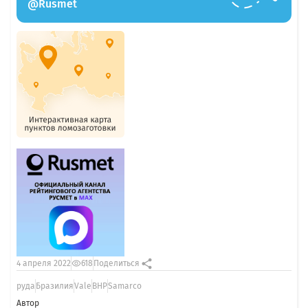
@Rusmet
4 апреля 2022
618
Поделиться
руда
Бразилия
Vale
BHP
Samarco
Автор