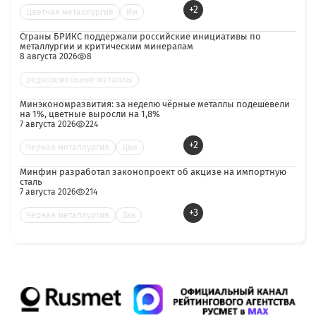
+2
Цветная металлургия
Им
Страны БРИКС поддержали российские инициативы по
металлургии и критическим минералам
8 августа 2026
8
редкоземельные металлы
Минэкономразвития: за неделю чёрные металлы подешевели
на 1%, цветные выросли на 1,8%
7 августа 2026
224
+2
Черная металлургия
Цве
Минфин разработал законопроект об акцизе на импортную
сталь
7 августа 2026
214
+3
Черная металлургия
Зак