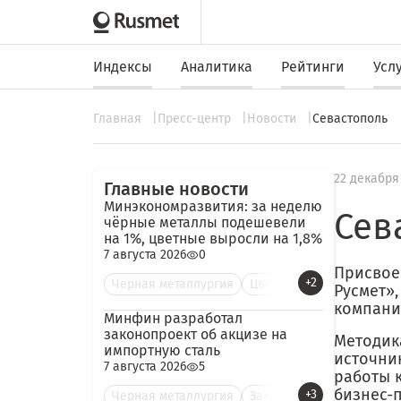
Индексы
Аналитика
Рейтинги
Усл
Главная
Пресс-центр
Новости
Севастополь
22 декабря
Главные новости
Минэкономразвития: за неделю
Сев
чёрные металлы подешевели
на 1%, цветные выросли на 1,8%
7 августа 2026
0
Присвое
+2
Черная металлургия
Цве
Русмет»
компани
Минфин разработал
законопроект об акцизе на
Методик
импортную сталь
источник
7 августа 2026
5
работы 
бизнес-
+3
Черная металлургия
Зак