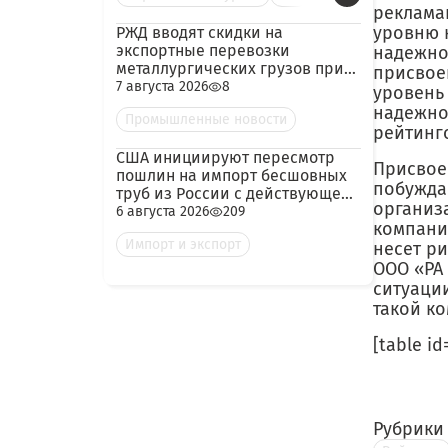
реклама
уровню 
РЖД вводят скидки на
экспортные перевозки
надежно
металлургических грузов при
присвое
гарантированных объёмах
7 августа 2026
8
уровень
надежно
Промышленные новости
рейтинг
США инициируют пересмотр
Присвое
пошлин на импорт бесшовных
побужда
труб из России с действующей
организ
ставкой 209,72%
6 августа 2026
209
компани
Импорт и экспорт
несет р
ООО «РА
ситуации
такой к
[table id
Рубрики