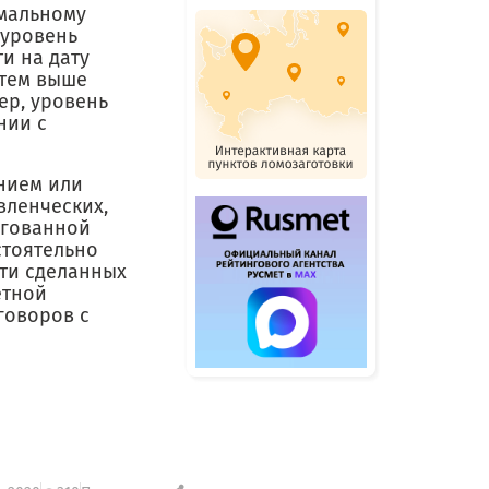
имальному
 уровень
и на дату
 тем выше
ер, уровень
нии с
нием или
ленческих,
нгованной
стоятельно
ти сделанных
етной
говоров с