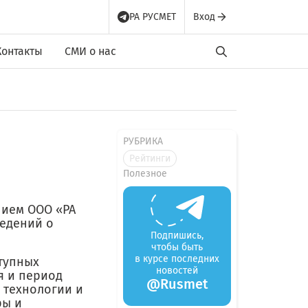
РА РУСМЕТ
Вход
Контакты
СМИ о нас
РУБРИКА
Рейтинги
Полезное
нием ООО «РА
ведений о
Подпишись,
чтобы быть
в курсе последних
тупных
новостей
я и период
@Rusmet
 технологии и
ры и