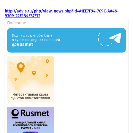
http://advis.ru/php/view_news.php?id=A1EE7F94-7C9C-AA46-
9309-22E1B4E37E72
Полезное
Подпишись, чтобы быть
в курсе последних новостей
@Rusmet