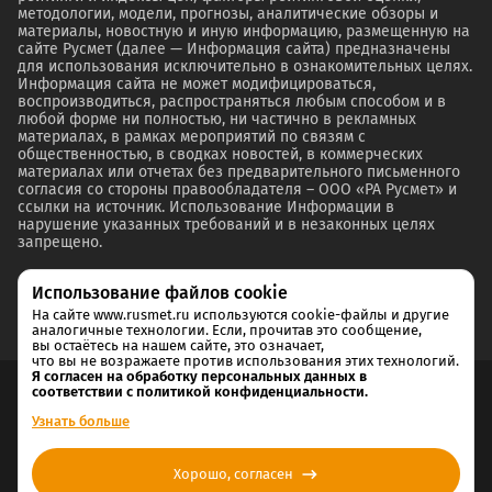
методологии, модели, прогнозы, аналитические обзоры и
материалы, новостную и иную информацию, размещенную на
сайте Русмет (далее — Информация сайта) предназначены
для использования исключительно в ознакомительных целях.
Информация сайта не может модифицироваться,
воспроизводиться, распространяться любым способом и в
любой форме ни полностью, ни частично в рекламных
материалах, в рамках мероприятий по связям с
общественностью, в сводках новостей, в коммерческих
материалах или отчетах без предварительного письменного
согласия со стороны правообладателя – ООО «РА Русмет» и
ссылки на источник. Использование Информации в
нарушение указанных требований и в незаконных целях
запрещено.
Использование файлов cookie
На сайте www.rusmet.ru используются cookie-файлы и другие
аналогичные технологии. Если, прочитав это сообщение,
вы остаётесь на нашем сайте, это означает,
что вы не возражаете против использования этих технологий.
Я согласен на обработку персональных данных в
соответствии с политикой конфиденциальности.
Согласие на обработку и хранение персональных данных
Узнать больше
Политика cookie
Хорошо, согласен
Политика конфиденциальности