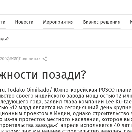
уги
Новости
Мероприятия
Бизнес-решения
ади?
 2007
351
Поделиться
жности позади?
.ru, Todako Oimikado/ Южно-корейская POSCO плани
ьство своего индийского завода мощностью 12 млн.
ледующего года, заявил глава компании Lee Ku-tae
тью $12 млрд является на сегодняшний день крупн
ционным проектом в Индии, однако строительство 
о из-за протестов местного населения, которое вы
троительства завода.«1 апреля исполняется 40 лет
 к этому дню мы начнем строительство завода», ска