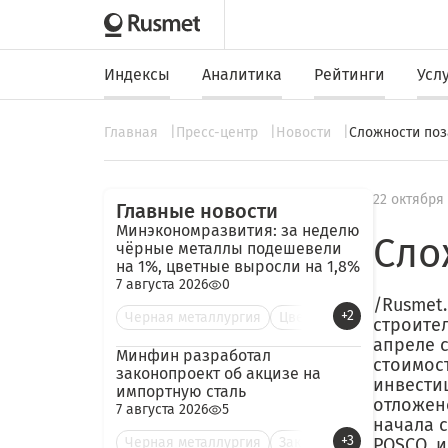
Индексы
Аналитика
Рейтинги
Усл
Главная
Пресс-центр
Новости
Сложности поз
22 октября
Главные новости
Минэкономразвития: за неделю
Сло
чёрные металлы подешевели
на 1%, цветные выросли на 1,8%
7 августа 2026
0
/Rusmet
+2
Черная металлургия
Цве
строител
апреле с
Минфин разработал
стоимос
законопроект об акцизе на
инвести
импортную сталь
отложен
7 августа 2026
5
начала с
+3
Черная металлургия
Зак
POSCO, и