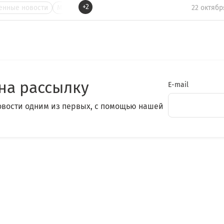
+2
нные новости
М
22 октябр
на рассылку
E-mail
овости одним из первых, с помощью нашей