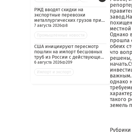
репортер
РЖД вводят скидки на
правите
экспортные перевозки
завод.Н
металлургических грузов при
похищен
гарантированных объёмах
7 августа 2026
8
местной 
Однако в
Промышленные новости
прошла 
обеих ст
США инициируют пересмотр
пошлин на импорт бесшовных
что воп
труб из России с действующей
решены,
ставкой 209,72%
6 августа 2026
209
начать.
инвести
Импорт и экспорт
важным. 
однако 
требуем
характе
такого р
земель 
Рубрики