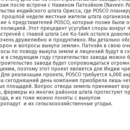
ам после встречи с Навином Патнэйком (Naveen Pat
льства индийского штата Орисса, где POSCO планир
а прошлой неделе местные жители штата организов
ие 4 представителей POSCO, которые позже были 
полицией. Этот прецедент усугубил споры вокруг 
стречей с главой штата Lee Ku-taek остался доволе
очень дружелюбно и продуктивно. Мы детально об
орон и вопросы выкупа земли». Патнэйк в свою оч
росы по поводу выкупа земли и лицензий будут в 
 и в следующем году строительство завода можно б
Строительство завода будет сопровождаться огром
циями, поэтому этот проект является для Индии ч
Для реализации проекта, POSCO требуется 4,000 ак
на сегодняшний день компания приобрела лишь че
ых площадей. Вопрос отвода земель принимает вз
р, фермеры из многих районов штата протестуют п
ода, и их тоже можно понять: с выкупом
пропадут и их сельскохозяйственные угодья.