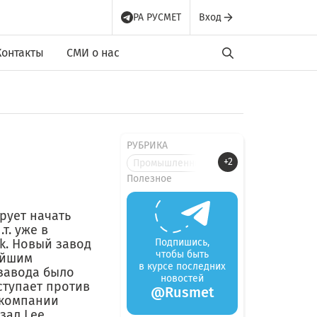
РА РУСМЕТ
Вход
Контакты
СМИ о нас
РУБРИКА
+2
Промышленные новости
Полезное
рует начать
т. уже в
k. Новый завод
Подпишись,
чтобы быть
ейшим
в курсе последних
завода было
новостей
ступает против
@Rusmet
 компании
зал Lee