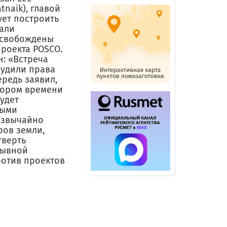
naik), главой
ует построить
али
освобождены
проекта POSCO.
н: «Встреча
судили права
ередь заявил,
скором времени
удет
ными
резвычайно
ров земли,
тверть
рывной
ротив проектов