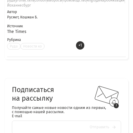
руда
уголь
сталь
London
выбросы
производство
Anglo
декарбонизация
Йоханнесбург
Автор
Русмет, Кошман Б.
Источник
The Times
Рубрика
+1
Руда
Новости ко
Подписаться
на рассылку
Получайте самые новые новости одним из первых,
с помощью нашей рассылки.
E-mail
Отправить