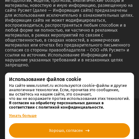
методологии, модели, прогнозы, аналитические обзоры и
материалы, новостную и иную информацию, размещенную на
сайте Русмет (далее — Информация сайта) предназначены
для использования исключительно в ознакомительных целях.
Информация сайта не может модифицироваться,
воспроизводиться, распространяться любым способом и в
любой форме ни полностью, ни частично в рекламных
материалах, в рамках мероприятий по связям с
общественностью, в сводках новостей, в коммерческих
материалах или отчетах без предварительного письменного
согласия со стороны правообладателя – ООО «РА Русмет» и
ссылки на источник. Использование Информации в
нарушение указанных требований и в незаконных целях
запрещено.
Использование файлов cookie
На сайте www.rusmet.ru используются cookie-файлы и другие
аналогичные технологии. Если, прочитав это сообщение,
вы остаётесь на нашем сайте, это означает,
что вы не возражаете против использования этих технологий.
Я согласен на обработку персональных данных в
соответствии с политикой конфиденциальности.
Согласие на обработку и хранение персональных данных
Узнать больше
Политика cookie
Хорошо, согласен
Политика конфиденциальности