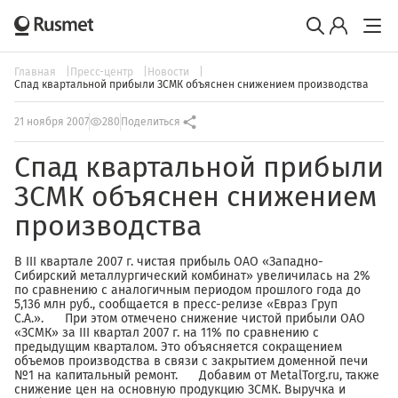
Главная
Пресс-центр
Новости
Спад квартальной прибыли ЗСМК объяснен снижением производства
21 ноября 2007
280
Поделиться
Спад квартальной прибыли
ЗСМК объяснен снижением
производства
В III квартале 2007 г. чистая прибыль ОАО «Западно-
Сибирский металлургический комбинат» увеличилась на 2%
по сравнению с аналогичным периодом прошлого года до
5,136 млн руб., сообщается в пресс-релизе «Евраз Груп
С.А.». При этом отмечено снижение чистой прибыли ОАО
«ЗСМК» за III квартал 2007 г. на 11% по сравнению с
предыдущим кварталом. Это объясняется сокращением
объемов производства в связи с закрытием доменной печи
№1 на капитальный ремонт. Добавим от MetalTorg.ru, также
снижение цен на основную продукцию ЗСМК. Выручка и