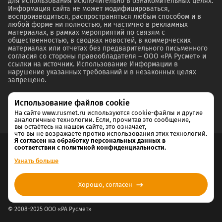
для использования исключительно в ознакомительных целях.
Информация сайта не может модифицироваться,
воспроизводиться, распространяться любым способом и в
любой форме ни полностью, ни частично в рекламных
материалах, в рамках мероприятий по связям с
общественностью, в сводках новостей, в коммерческих
материалах или отчетах без предварительного письменного
согласия со стороны правообладателя – ООО «РА Русмет» и
ссылки на источник. Использование Информации в
нарушение указанных требований и в незаконных целях
запрещено.
Использование файлов cookie
На сайте www.rusmet.ru используются cookie-файлы и другие
аналогичные технологии. Если, прочитав это сообщение,
вы остаётесь на нашем сайте, это означает,
что вы не возражаете против использования этих технологий.
Я согласен на обработку персональных данных в
соответствии с политикой конфиденциальности.
Согласие на обработку и хранение персональных данных
Узнать больше
Политика cookie
Хорошо, согласен
Политика конфиденциальности
© 2008–2025 ООО «РА Русмет»