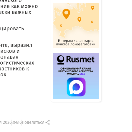
канского
ение как можно
чески важных
ицировать
нте, выразил
рисков и
ознавая
огистических
частников к
вок
я 2026
616
Поделиться