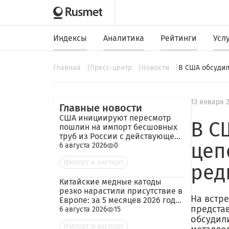
Индексы
Аналитика
Рейтинги
Усл
Главная
Пресс-центр
Новости
В США обсудил
13 января 
Главные новости
США инициируют пересмотр
В С
пошлин на импорт бесшовных
труб из России с действующей
цеп
ставкой 209,72%
6 августа 2026
0
Импорт и экспорт
ред
Китайские медные катоды
резко нарастили присутствие в
На встр
Европе: за 5 месяцев 2026 года
предста
— 45 тыс. тонн
6 августа 2026
15
обсудил
Импорт и экспорт