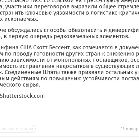
. Согласно ТАСС со ссылкой на пресс-службу амери
, участники переговоров выразили общее стремл
устранить ключевые уязвимости в логистике крити
х ископаемых.
ече обсуждались способы обезопасить и диверсиф
и, в первую очередь редкоземельных элементов.
нфина США Скотт Бессент, как отмечается в докуме
м по поводу готовности других стран к снижению 
нию зависимости от монопольных поставщиков, ос
имость исправления недостатков в существующих л
х. Соединенные Штаты также призвали остальных у
ным действиям по повышению устойчивости поста
ческого сырья.
hutterstock.com
ельные металлы
13 январ