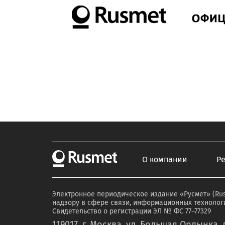
О компании
Р
Электронное периодическое издание «Русмет» (Ru
надзору в сфере связи, информационных технологи
Свидетельство о регистрации ЭЛ № ФС 77–77329
119017, г. Москва, ул. Большая Ордынка, д