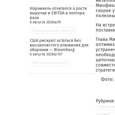
металлов
Минфина
Норникель отчитался о росте
скорее 
выручки и EBITDA в полтора
полезны
раза
6 августа 2026
70
На встр
поставк
Промышленные новости
Глава Ми
США рискуют остаться без
оптимиз
высокочистого алюминия для
устране
оборонки — Bloomberg
необход
6 августа 2026
107
цепочка
Цветная металлургия
совмест
стратеги
Фото: S
Рубрики
редкозем