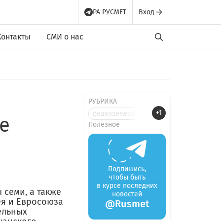
РА РУСМЕТ
Вход
Контакты
СМИ о нас
РУБРИКА
+1
редкоземельные металлы
е
Полезное
Подпишись,
чтобы быть
в курсе последних
 семи, а также
новостей
ея и Евросоюза
@Rusmet
ельных