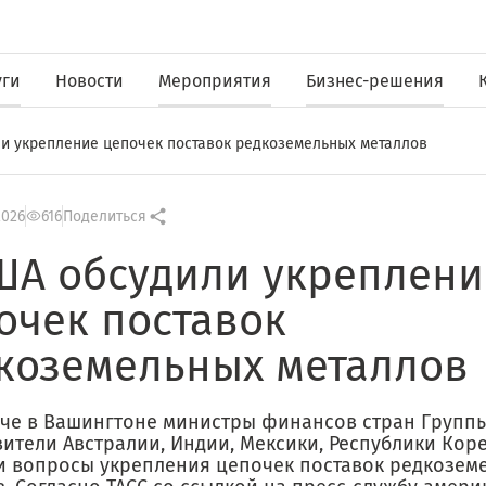
уги
Новости
Мероприятия
Бизнес-решения
и укрепление цепочек поставок редкоземельных металлов
2026
616
Поделиться
ША обсудили укреплени
очек поставок
коземельных металлов
ече в Вашингтоне министры финансов стран Группы
вители Австралии, Индии, Мексики, Республики Кор
и вопросы укрепления цепочек поставок редкозем