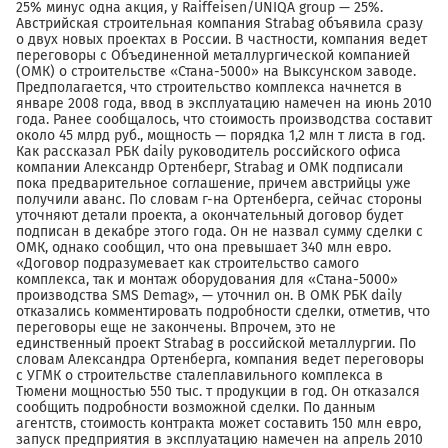
25% минус одна акция, у Raiffeisen/UNIQA group — 25%.
Австрийская строительная компания Strabag объявила сразу
о двух новых проектах в России. В частности, компания ведет
переговоры с Объединенной металлургической компанией
(ОМК) о строительстве «Стана-5000» на Выксунском заводе.
Предполагается, что строительство комплекса начнется в
январе 2008 года, ввод в эксплуатацию намечен на июнь 2010
года. Ранее сообщалось, что стоимость производства составит
около 45 млрд руб., мощность — порядка 1,2 млн т листа в год.
Как рассказал РБК daily руководитель российского офиса
компании Александр Ортенберг, Strabag и ОМК подписали
пока предварительное соглашение, причем австрийцы уже
получили аванс. По словам г-на Ортенберга, сейчас стороны
уточняют детали проекта, а окончательный договор будет
подписан в декабре этого года. Он не назвал сумму сделки с
ОМК, однако сообщил, что она превышает 340 млн евро.
«Договор подразумевает как строительство самого
комплекса, так и монтаж оборудования для «Cтана-5000»
производства SMS Demag», — уточнил он. В ОМК РБК daily
отказались комментировать подробности сделки, отметив, что
переговоры еще не закончены. Впрочем, это не
единственный проект Strabag в российской металлургии. По
словам Александра Ортенберга, компания ведет переговоры
с УГМК о строительстве сталеплавильного комплекса в
Тюмени мощностью 550 тыс. т продукции в год. Он отказался
сообщить подробности возможной сделки. По данным
агентств, стоимость контракта может составить 150 млн евро,
запуск предприятия в эксплуатацию намечен на апрель 2010