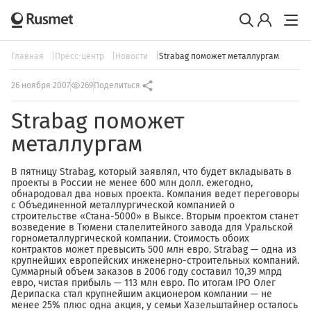
Главная
Пресс-центр
Новости
Strabag поможет металлургам
26 ноября 2007
269
Поделиться
Strabag поможет
металлургам
В пятницу Strabag, который заявлял, что будет вкладывать в
проекты в России не менее 600 млн долл. ежегодно,
обнародовал два новых проекта. Компания ведет переговоры
с Объединенной металлургической компанией о
строительстве «Стана-5000» в Выксе. Вторым проектом станет
возведение в Тюмени сталелитейного завода для Уральской
горнометаллургической компании. Стоимость обоих
контрактов может превысить 500 млн евро. Strabag — одна из
крупнейших европейских инженерно-строительных компаний.
Суммарный объем заказов в 2006 году составил 10,39 млрд
евро, чистая прибыль — 113 млн евро. По итогам IPO Олег
Дерипаска стал крупнейшим акционером компании — не
менее 25% плюс одна акция, у семьи Хазельштайнер осталось