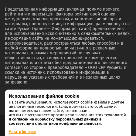
Представленная информация, включая, помимо прочего,
рейтинги и индексы цен, факторы рейтинговой оценки,
методологии, модели, прогнозы, аналитические обзоры и
материалы, новостную и иную информацию, размещенную на
сайте Русмет (далее — Информация сайта) предназначены
для использования исключительно в ознакомительных целях.
Информация сайта не может модифицироваться,
воспроизводиться, распространяться любым способом и в
любой форме ни полностью, ни частично в рекламных
материалах, в рамках мероприятий по связям с
общественностью, в сводках новостей, в коммерческих
материалах или отчетах без предварительного письменного
согласия со стороны правообладателя – ООО «РА Русмет» и
ссылки на источник. Использование Информации в
нарушение указанных требований и в незаконных целях
запрещено.
Использование файлов cookie
На сайте www.rusmet.ru используются cookie-файлы и другие
аналогичные технологии. Если, прочитав это сообщение,
вы остаётесь на нашем сайте, это означает,
что вы не возражаете против использования этих технологий.
Я согласен на обработку персональных данных в
соответствии с политикой конфиденциальности.
Согласие на обработку и хранение персональных данных
Узнать больше
Политика cookie