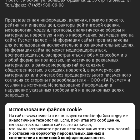
119017, г. Москва, ул. Большая Ордынка, д. 50 стр 1 ,помещ. 1/1
Тел./факс: +7 (495) 980-06-08
Представленная информация, включая, помимо прочего,
рейтинги и индексы цен, факторы рейтинговой оценки,
методологии, модели, прогнозы, аналитические обзоры и
материалы, новостную и иную информацию, размещенную на
сайте Русмет (далее — Информация сайта) предназначены
для использования исключительно в ознакомительных целях.
Информация сайта не может модифицироваться,
воспроизводиться, распространяться любым способом и в
любой форме ни полностью, ни частично в рекламных
материалах, в рамках мероприятий по связям с
общественностью, в сводках новостей, в коммерческих
материалах или отчетах без предварительного письменного
согласия со стороны правообладателя – ООО «РА Русмет» и
ссылки на источник. Использование Информации в
нарушение указанных требований и в незаконных целях
запрещено.
Использование файлов cookie
На сайте www.rusmet.ru используются cookie-файлы и другие
аналогичные технологии. Если, прочитав это сообщение,
вы остаётесь на нашем сайте, это означает,
что вы не возражаете против использования этих технологий.
Я согласен на обработку персональных данных в
соответствии с политикой конфиденциальности.
Согласие на обработку и хранение персональных данных