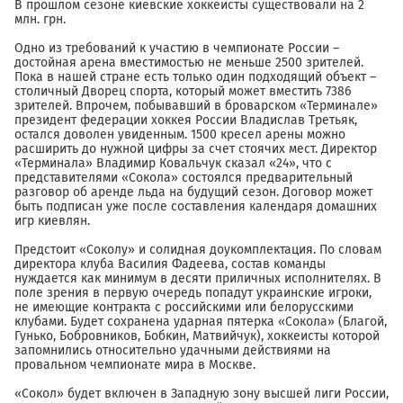
В прошлом сезоне киевские хоккеисты существовали на 2
млн. грн.
Одно из требований к участию в чемпионате России –
достойная арена вместимостью не меньше 2500 зрителей.
Пока в нашей стране есть только один подходящий объект –
столичный Дворец спорта, который может вместить 7386
зрителей. Впрочем, побывавший в броварском «Терминале»
президент федерации хоккея России Владислав Третьяк,
остался доволен увиденным. 1500 кресел арены можно
расширить до нужной цифры за счет стоячих мест. Директор
«Терминала» Владимир Ковальчук сказал «24», что с
представителями «Сокола» состоялся предварительный
разговор об аренде льда на будущий сезон. Договор может
быть подписан уже после составления календаря домашних
игр киевлян.
Предстоит «Соколу» и солидная доукомплектация. По словам
директора клуба Василия Фадеева, состав команды
нуждается как минимум в десяти приличных исполнителях. В
поле зрения в первую очередь попадут украинские игроки,
не имеющие контракта с российскими или белорусскими
клубами. Будет сохранена ударная пятерка «Сокола» (Благой,
Гунько, Бобровников, Бобкин, Матвийчук), хоккеисты которой
запомнились относительно удачными действиями на
провальном чемпионате мира в Москве.
«Сокол» будет включен в Западную зону высшей лиги России,