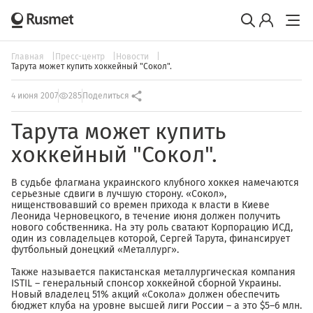
Главная
Пресс-центр
Новости
Тарута может купить хоккейный "Сокол".
4 июня 2007
285
Поделиться
Тарута может купить
хоккейный "Сокол".
В судьбе флагмана украинского клубного хоккея намечаются
серьезные сдвиги в лучшую сторону. «Сокол»,
нищенствовавший со времен прихода к власти в Киеве
Леонида Черновецкого, в течение июня должен получить
нового собственника. На эту роль сватают Корпорацию ИСД,
один из совладельцев которой, Сергей Тарута, финансирует
футбольный донецкий «Металлург».
Также называется пакистанская металлургическая компания
ISTIL – генеральный спонсор хоккейной сборной Украины.
Новый владелец 51% акций «Сокола» должен обеспечить
бюджет клуба на уровне высшей лиги России – а это $5–6 млн.