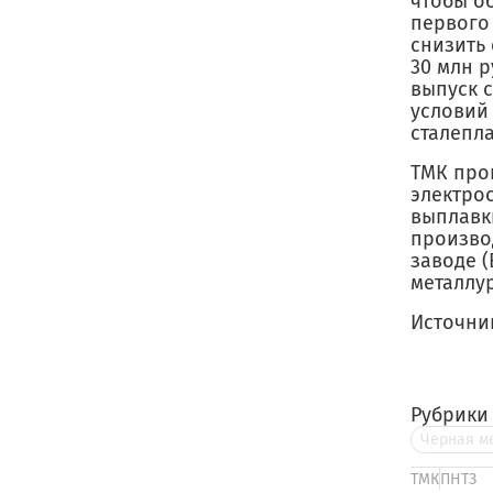
чтобы о
первого
снизить
30 млн 
выпуск 
условий
сталепл
ТМК про
электро
выплавк
произво
заводе (
металлур
Источни
Рубрики
Черная м
ТМК
ПНТЗ