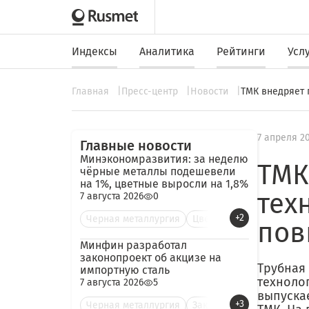
Индексы
Аналитика
Рейтинги
Усл
Главная
Пресс-центр
Новости
ТМК внедряет 
7 апреля 2
Главные новости
Минэкономразвития: за неделю
ТМК
чёрные металлы подешевели
на 1%, цветные выросли на 1,8%
тех
7 августа 2026
0
+2
Черная металлургия
Цве
пов
Минфин разработал
законопроект об акцизе на
Трубная
импортную сталь
техноло
7 августа 2026
5
выпуска
+3
Черная металлургия
Зак