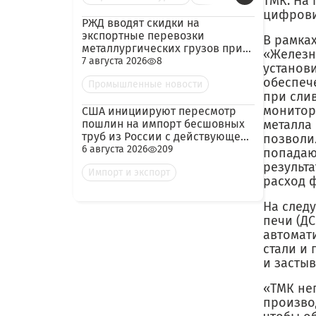
ТМК. На
цифрови
РЖД вводят скидки на
экспортные перевозки
В рамках
металлургических грузов при
«Железн
гарантированных объёмах
7 августа 2026
8
установ
обеспеч
Промышленные новости
при сли
монитор
США инициируют пересмотр
пошлин на импорт бесшовных
металла
труб из России с действующей
позволи
ставкой 209,72%
6 августа 2026
209
попадаю
результ
Импорт и экспорт
расход 
На след
печи (Д
автомат
стали и
и застыв
«ТМК не
произво