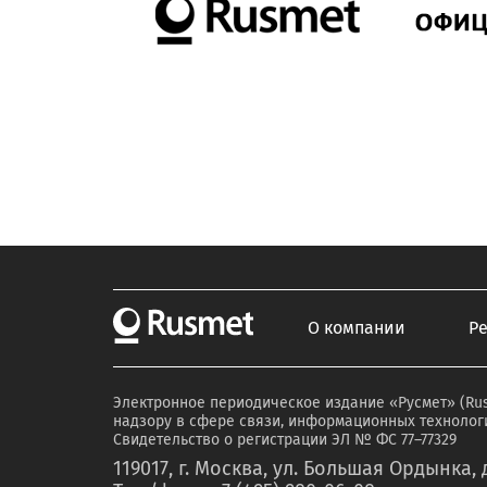
О компании
Р
Электронное периодическое издание «Русмет» (Ru
надзору в сфере связи, информационных технологи
Свидетельство о регистрации ЭЛ № ФС 77–77329
119017, г. Москва, ул. Большая Ордынка, д