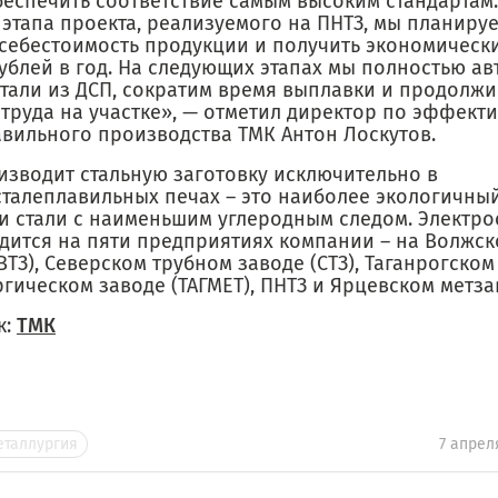
беспечить соответствие самым высоким стандартам.
 этапа проекта, реализуемого на ПНТЗ, мы планиру
 себестоимость продукции и получить экономическ
рублей в год. На следующих этапах мы полностью а
стали из ДСП, сократим время выплавки и продолж
 труда на участке», — отметил директор по эффект
авильного производства ТМК Антон Лоскутов.
изводит стальную заготовку исключительно в
сталеплавильных печах – это наиболее экологичны
и стали с наименьшим углеродным следом. Электро
дится на пяти предприятиях компании – на Волжс
ВТЗ), Северском трубном заводе (СТЗ), Таганрогском
гическом заводе (ТАГМЕТ), ПНТЗ и Ярцевском метза
к:
ТМК
еталлургия
7 апрел