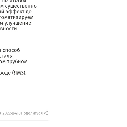
 По итогам
ем существенно
ий эффект до
втоматизируем
им улучшение
ивности
й способ
сталь
ком трубном
воде (ЯМЗ).
я 2022
410
Поделиться