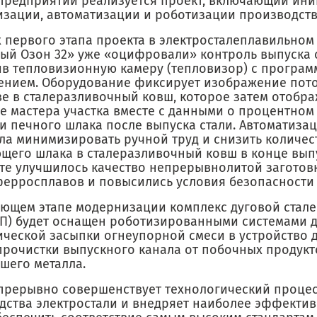
 предприятии реализуется проект, включающий ин
зации, автоматизации и роботизации производств
 первого этапа проекта в электросталеплавильном 
ый Озон 32» уже «оцифровали» контроль выпуска с
ив тепловизионную камеру (тепловизор) с програ
ением. Оборудование фиксирует изображение пото
ве в сталеразливочный ковш, которое затем отобра
е мастера участка вместе с данными о процентно
 и печного шлака после выпуска стали. Автоматиза
ла минимизировать ручной труд и снизить количес
щего шлака в сталеразливочный ковш в конце выпу
ате улучшилось качество непрерывнолитой заготовк
ферросплавов и повысились условия безопасности 
ующем этапе модернизации комплекс дуговой стал
СП) будет оснащен роботизированными системами 
ической засыпки огнеупорной смеси в устройство 
 прочистки выпускного канала от побочных продукт
шего металла.
прерывно совершенствует технологический проце
дства электростали и внедряет наиболее эффекти