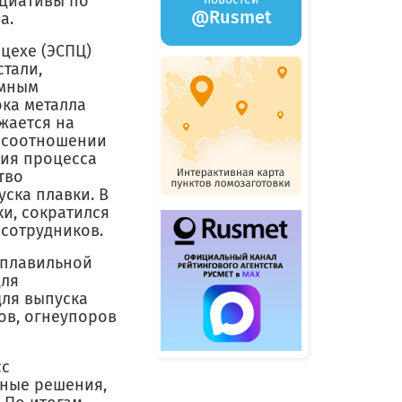
ициативы по
@Rusmet
а.
цехе (ЭСПЦ)
тали,
ммным
ка металла
жается на
м соотношении
ция процесса
тво
ска плавки. В
и, сократился
сотрудников.
еплавильной
для
для выпуска
ов, огнеупоров
сс
вные решения,