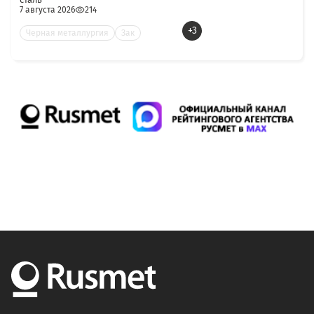
7 августа 2026
214
+3
Черная металлургия
Зак