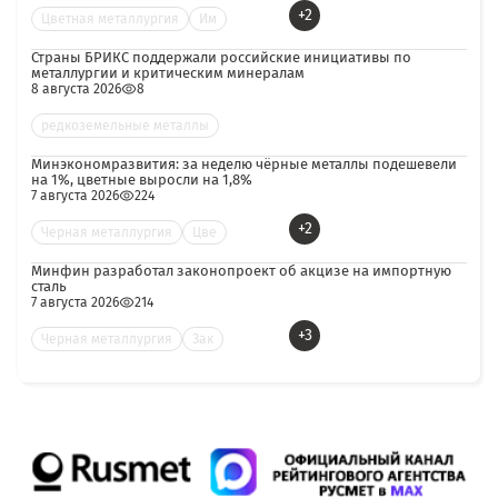
+2
Цветная металлургия
Им
Страны БРИКС поддержали российские инициативы по
металлургии и критическим минералам
8 августа 2026
8
редкоземельные металлы
Минэкономразвития: за неделю чёрные металлы подешевели
на 1%, цветные выросли на 1,8%
7 августа 2026
224
+2
Черная металлургия
Цве
Минфин разработал законопроект об акцизе на импортную
сталь
7 августа 2026
214
+3
Черная металлургия
Зак