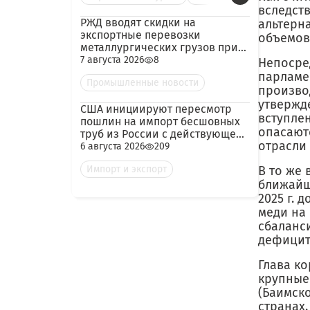
вследств
РЖД вводят скидки на
альтерн
экспортные перевозки
объемов
металлургических грузов при
гарантированных объёмах
7 августа 2026
8
Непосре
парламе
Промышленные новости
произво
утвержд
США инициируют пересмотр
вступлен
пошлин на импорт бесшовных
опасают
труб из России с действующей
отрасли
ставкой 209,72%
6 августа 2026
209
Импорт и экспорт
В то же 
ближайши
2025 г. 
меди на 
сбаланси
дефицита
Глава ко
крупные
(Баимск
странах.