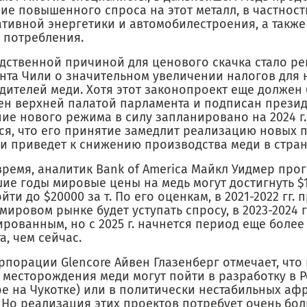
ие повышенного спроса на этот металл, в частност
ативной энергетики и автомобилестроения, а такж
 потребления.
дственной причиной для ценового скачка стало р
нта Чили о значительном увеличении налогов для
дителей меди. Хотя этот законопроект еще должен 
ен верхней палатой парламента и подписан презид
ие нового режима в силу запланировано на 2024 г.
ся, что его принятие замедлит реализацию новых 
 и приведет к снижению производства меди в стран
время, аналитик Bank of America Майкл Уидмер прог
е годы мировые цены на медь могут достигнуть $13
дойти до $20000 за т. По его оценкам, в 2021-2022 гг
мировом рынке будет уступать спросу, в 2023-2024 г
рованным, но с 2025 г. начнется период еще более
, чем сейчас.
рпорации Glencore Айвен Глазенберг отмечает, что
 месторождения меди могут пойти в разработку в 
ое на Чукотке) или в политически нестабильных аф
 Но реализация этих проектов потребует очень бол