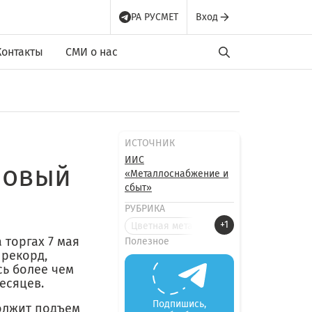
РА РУСМЕТ
Вход
Контакты
СМИ о нас
ИСТОЧНИК
ИИС
новый
«Металлоснабжение и
сбыт»
РУБРИКА
+1
Цветная металлургия
 торгах 7 мая
Полезное
 рекорд,
сь более чем
месяцев.
Подпишись,
олжит подъем