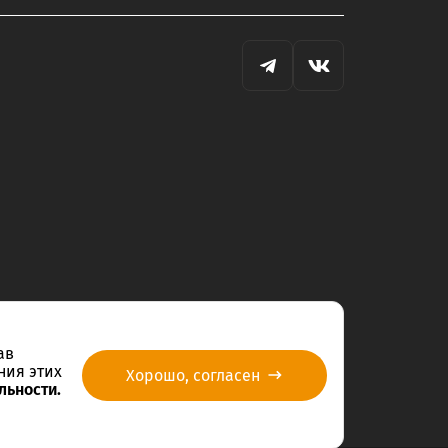
ав
ния этих
Хорошо, согласен
льности.