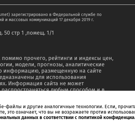
smet) зарегистрировано в Федеральной службе по
й и массовых коммуникаций 17 декабря 2019 г.
. 50 стр 1 ,помещ. 1/1
 помимо прочего, рейтинги и индексы цен,
огии, модели, прогнозы, аналитические
ую информацию, размещенную на сайте
редназначены для использования
ях. Информация сайта не может
 распространяться любым способом и в
о в рекламных материалах, в рамках
тью, в сводках новостей, в коммерческих
kie-файлы и другие аналогичные технологии. Если, прочит
ельного письменного согласия со стороны
те, это означает, что вы не возражаете против использова
ссылки на источник. Использование
ональных данных в соответствии с политикой конфиденциа
ебований и в незаконных целях запрещено.