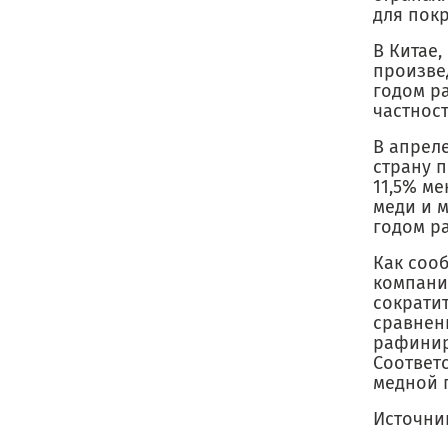
для покр
В Китае,
произвед
годом ра
частност
В апрел
страну п
11,5% ме
меди и м
годом ра
Как соо
компани
сократит
сравнени
рафинир
Соответс
медной 
Источни