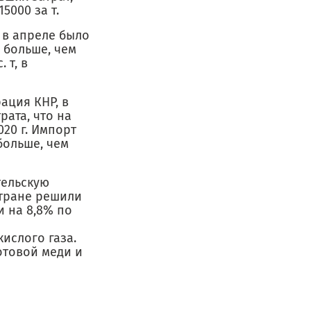
5000 за т.
, в апреле было
 больше, чем
 т, в
ация КНР, в
рата, что на
020 г. Импорт
 больше, чем
тельскую
стране решили
и на 8,8% по
ислого газа.
отовой меди и