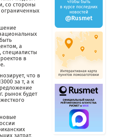
чтобы быть
и, со стороны
в курсе последних
е ограниченных
новостей
@Rusmet
ешение
 национальных
быть
ентом, а
, специалисты
проектов в
е.
нозирует, что в
000 за т, а к
. предложение
г. рынок будет
 жесткого
 новые
России
риканских
ьших затрат,