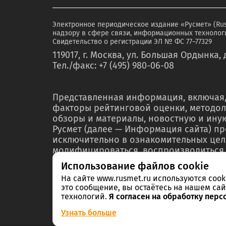
Электронное периодическое издание «Русмет» (Ru
надзору в сфере связи, информационных технологи
Свидетельство о регистрации ЭЛ № ФС 77–77329
119017, г. Москва, ул. Большая Ордынка, д
Тел./факс: +7 (495) 980-06-08
Представленная информация, включая,
факторы рейтинговой оценки, методол
обзоры и материалы, новостную и ин
Русмет (далее — Информация сайта) п
исключительно в ознакомительных цел
модифицироваться, воспроизводиться,
любой форме ни полностью, ни частичн
Использование файлов cookie
мероприятий по связям с общественнос
На сайте www.rusmet.ru используются coo
материалах или отчетах без предварит
это сообщение, вы остаётесь на нашем сай
правообладателя – ООО «РА Русмет» и 
технологий.
Я согласен на обработку перс
Информации в нарушение указанных тр
Узнать больше