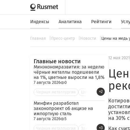
Индексы
Аналитика
Рейтинги
Усл
Главная
Пресс-центр
Новости
Цены на медь 
12 мая 2021
Главные новости
Минэкономразвития: за неделю
Цен
чёрные металлы подешевели
на 1%, цветные выросли на 1,8%
рек
7 августа 2026
0
+2
Черная металлургия
Цве
Котировк
Минфин разработал
достигл
законопроект об акцизе на
установл
импортную сталь
на 30% с
7 августа 2026
5
+3
Как счи
Черная металлургия
Зак