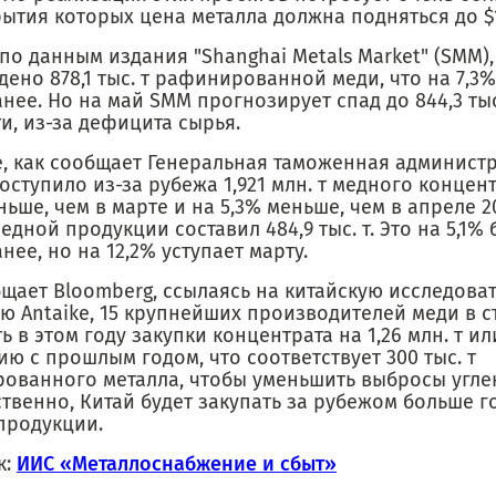
ытия которых цена металла должна подняться до $1
 по данным издания "Shanghai Metals Market" (SMM)
ено 878,1 тыс. т рафинированной меди, что на 7,3%
нее. Но на май SMM прогнозирует спад до 844,3 тыс.
и, из-за дефицита сырья.
е, как сообщает Генеральная таможенная администр
оступило из-за рубежа 1,921 млн. т медного концент
ньше, чем в марте и на 5,3% меньше, чем в апреле 2
едной продукции составил 484,9 тыс. т. Это на 5,1%
нее, но на 12,2% уступает марту.
бщает Bloomberg, ссылаясь на китайскую исследова
ю Antaike, 15 крупнейших производителей меди в 
ь в этом году закупки концентрата на 1,26 млн. т ил
ю с прошлым годом, что соответствует 300 тыс. т
ованного металла, чтобы уменьшить выбросы углек
твенно, Китай будет закупать за рубежом больше г
продукции.
к:
ИИС «Металлоснабжение и сбыт»