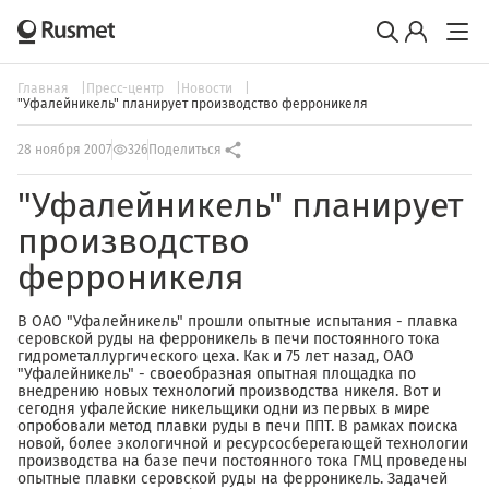
Главная
Пресс-центр
Новости
"Уфалейникель" планирует производство ферроникеля
28 ноября 2007
326
Поделиться
"Уфалейникель" планирует
производство
ферроникеля
В ОАО "Уфалейникель" прошли опытные испытания - плавка
серовской руды на ферроникель в печи постоянного тока
гидрометаллургического цеха. Как и 75 лет назад, ОАО
"Уфалейникель" - своеобразная опытная площадка по
внедрению новых технологий производства никеля. Вот и
сегодня уфалейские никельщики одни из первых в мире
опробовали метод плавки руды в печи ППТ. В рамках поиска
новой, более экологичной и ресурсосберегающей технологии
производства на базе печи постоянного тока ГМЦ проведены
опытные плавки серовской руды на ферроникель. Задачей