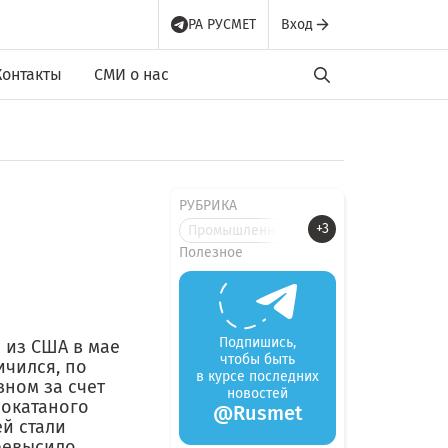
РА РУСМЕТ
Вход
Контакты
СМИ о нас
РУБРИКА
+3
Промышленные новости
Полезное
Подпишись,
 из США в мае
чтобы быть
ичился, по
в курсе последних
вном за счет
новостей
нокатаного
@Rusmet
й стали
превысило