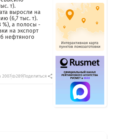
с. т).
ата выросли на
ю (6,7 тыс. т).
 %), а полосы -
вки на экспорт
руб нефтяного
а 2007
289
Поделиться