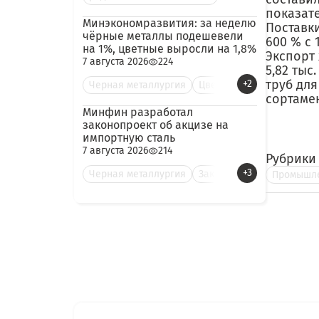
показате
Минэкономразвития: за неделю
Поставк
чёрные металлы подешевели
600 % с 1
на 1%, цветные выросли на 1,8%
Экспорт 
7 августа 2026
224
5,82 тыс
труб для
+2
Черная металлургия
Цве
сортамент
Минфин разработал
законопроект об акцизе на
импортную сталь
7 августа 2026
214
Рубрики
+3
Черная металлургия
Зак
Промышле