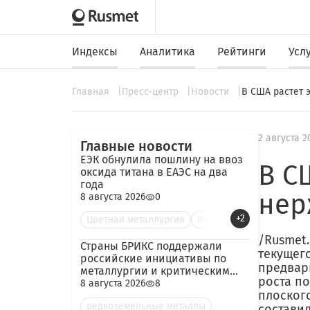
Индексы
Аналитика
Рейтинги
Усл
Главная
Пресс-центр
Новости
В США растет 
2 августа 2
Главные новости
ЕЭК обнулила пошлину на ввоз
В С
оксида титана в ЕАЭС на два
года
нер
8 августа 2026
0
+2
Цветная металлургия
Им
/Rusmet
Страны БРИКС поддержали
текущег
российские инициативы по
предвари
металлургии и критическим
роста п
минералам
8 августа 2026
8
плоског
редкоземельные металлы
составил