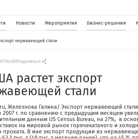
уги
Новости
Мероприятия
Бизнес-решения
экспорт нержавеющей стали
007
289
Поделиться
ША растет экспорт
жавеющей стали
.ru, Железнова Галина/ Экспорт нержавеющей стали
о 2007 г. по сравнению с предыдущим месяцем увел
тельным данным US Census Bureau, на 27%, в осно
оставок на мировой рынок горячекатаного и холод
о проката. В мае экспорт продукции из нержавеюще
 62,3 тыс. т (49 тыс. т месяцем ранее), что на 45 % 