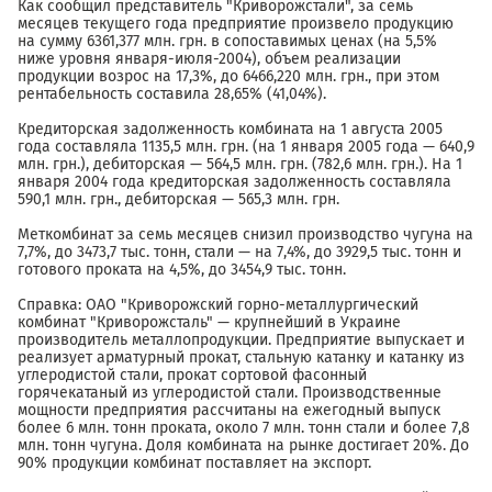
Как сообщил представитель "Криворожстали", за семь
месяцев текущего года предприятие произвело продукцию
на сумму 6361,377 млн. грн. в сопоставимых ценах (на 5,5%
ниже уровня января-июля-2004), объем реализации
продукции возрос на 17,3%, до 6466,220 млн. грн., при этом
рентабельность составила 28,65% (41,04%).
Кредиторская задолженность комбината на 1 августа 2005
года составляла 1135,5 млн. грн. (на 1 января 2005 года — 640,9
млн. грн.), дебиторская — 564,5 млн. грн. (782,6 млн. грн.). На 1
января 2004 года кредиторская задолженность составляла
590,1 млн. грн., дебиторская — 565,3 млн. грн.
Меткомбинат за семь месяцев снизил производство чугуна на
7,7%, до 3473,7 тыс. тонн, стали — на 7,4%, до 3929,5 тыс. тонн и
готового проката на 4,5%, до 3454,9 тыс. тонн.
Справка: ОАО "Криворожский горно-металлургический
комбинат "Криворожсталь" — крупнейший в Украине
производитель металлопродукции. Предприятие выпускает и
реализует арматурный прокат, стальную катанку и катанку из
углеродистой стали, прокат сортовой фасонный
горячекатаный из углеродистой стали. Производственные
мощности предприятия рассчитаны на ежегодный выпуск
более 6 млн. тонн проката, около 7 млн. тонн стали и более 7,8
млн. тонн чугуна. Доля комбината на рынке достигает 20%. До
90% продукции комбинат поставляет на экспорт.