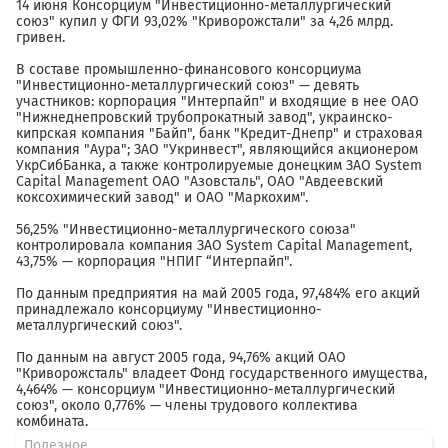
14 июня Консорциум "Инвестиционно-металлургический
союз" купил у ФГИ 93,02% "Криворожстали" за 4,26 млрд.
гривен.
В составе промышленно-финансового консорциума
"Инвестиционно-металлургический союз" — девять
участников: корпорация "Интерпайп" и входящие в нее ОАО
"Нижнеднепровский трубопрокатный завод", украинско-
кипрская компания "Байп", банк "Кредит-Днепр" и страховая
компания "Аура"; ЗАО "Укринвест", являющийся акционером
УкрСибБанка, а также контролируемые донецким ЗАО System
Capital Management ОАО "Азовсталь", ОАО "Авдеевский
коксохимический завод" и ОАО "Маркохим".
56,25% "Инвестиционно-металлургического союза"
контролировала компания ЗАО System Capital Management,
43,75% — корпорация "НПИГ “Интерпайп".
По данным предприятия на май 2005 года, 97,484% его акций
принадлежало консорциуму "Инвестиционно-
металлургический союз".
По данным на август 2005 года, 94,76% акций ОАО
"Криворожсталь" владеет Фонд государственного имущества,
4,464% — консорциум "Инвестиционно-металлургический
союз", около 0,776% — члены трудового коллектива
комбината.
Полезное