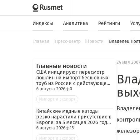
Индексы
Аналитика
Рейтинги
Усл
Главная
Пресс-центр
Новости
Владелец Полт
24 мая 200
Главные новости
США инициируют пересмотр
Вла
пошлин на импорт бесшовных
труб из России с действующей
вых
ставкой 209,72%
6 августа 2026
0
Импорт и экспорт
Владеле
Китайские медные катоды
резко нарастили присутствие в
контроль
Европе: за 5 месяцев 2026 года
— 45 тыс. тонн
6 августа 2026
15
железор
Импорт и экспорт