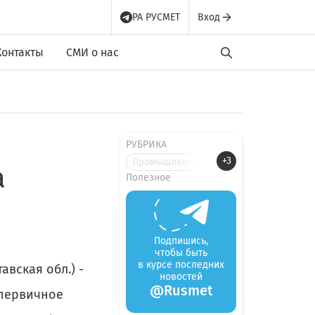
РА РУСМЕТ
Вход
Контакты
СМИ о нас
РУБРИКА
+3
Промышленные новости
а
Полезное
Подпишись,
чтобы быть
в курсе последних
авская обл.) -
новостей
@Rusmet
 первичное