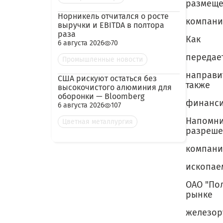
размеще
Норникель отчитался о росте
компани
выручки и EBITDA в полтора
раза
Как
6 августа 2026
70
передает
Промышленные новости
направи
США рискуют остаться без
также
высокочистого алюминия для
оборонки — Bloomberg
финанси
6 августа 2026
107
Напомни
Цветная металлургия
разреше
компани
ископае
ОАО "По
рынке
железор