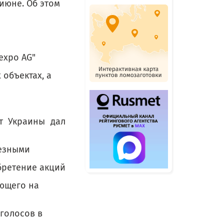
июне. Об этом
rexpo AG"
объектах, а
т Украины дал
лезными
бретение акций
ующего на
голосов в