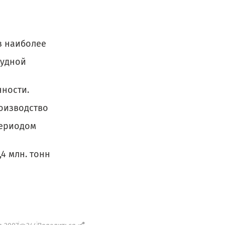
з наиболее
рудной
ности.
роизводство
периодом
,4 млн. тонн