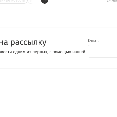
нные новости
И
24 ма
на рассылку
E-mail
овости одним из первых, с помощью нашей