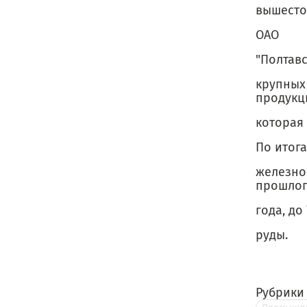
вышесто
ОАО
"Полтав
крупных
продукц
которая
По итога
железно
прошло
года, до
руды.
Рубрики