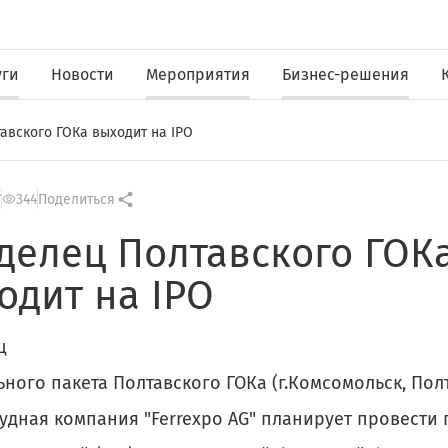
уги
Новости
Мероприятия
Бизнес-решения
авского ГОКа выходит на IPO
7
344
Поделиться
делец Полтавского ГОК
одит на IPO
ц
ного пакета Полтавского ГОКа (г.Комсомольск, Полт
удная компания "Ferrexpo AG" планирует провести