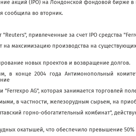
ние акций (IPO) на Лондонской фондовой бирже в 
я сообщила во вторник.
 "Reuters", привлеченные за счет IPO средства "Fer
т на максимизацию производства на существующих 
рование новых проектов и возвращение долгов.
м, в конце 2004 года Антимонопольный комите
ние
и "Ferrexpo AG", которая занимается торговлей по
мыми, в частности, железорудным сырьем, на прио
лтавский горно-обогатительный комбинат", действ
удных окатышей, что обеспечило превышение 50% 