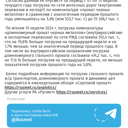
Согласно данным РА «Русмет» за период с 01 по 15 неделю
текущего года погрузка по сети железных дорог (внутренние
перевозки и экспорт) по номенклатуре «прокат черных
металлов» в сравнении с аналогичным периодом прошлого
года уменьшилась на 3,4% (или 533,7 тыс. т.) до 15 266,7 тыс. т.
По итогам 15 недели 2024 г. погрузка номенклатуры
«длинномерный прокат черных металлов» (внутрироссийские
и экспортные перевозки) по сети РЖД составила 512,4 тыс. т.,
что на 19,8% больше погрузки на предыдущей неделе и на
1,7% меньше, чем за аналогичный период прошлого года. В
том числе во внутрироссийском направлении погрузка
длинномерного стального проката составила 474,2 тыс. т., что
на 17,6 % больше погрузки на предыдущей неделе, но меньше
показателей погрузки прошлого года на 3,8%.
Более подробная информация по погрузке стального проката
ж/д транспортом, длинномерного проката и динамике цен
содержится в еженедельном обзоре «Сортовой прокат»
https://rusmet.ru/analytics/
Другие услуги РА «Русмет»
https://rusmet.ru/services/
Полезное
Подпишись, чтобы быть
в курсе последних новостей
@Rusmet